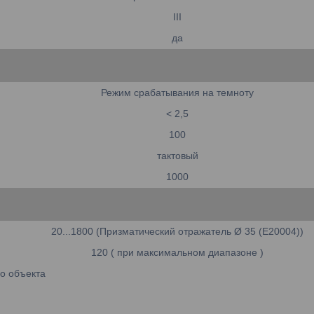
III
да
Режим срабатывания на темноту
< 2,5
100
тактовый
1000
20...1800 (Призматический отражатель Ø 35 (E20004))
120 ( при максимальном диапазоне )
о объекта