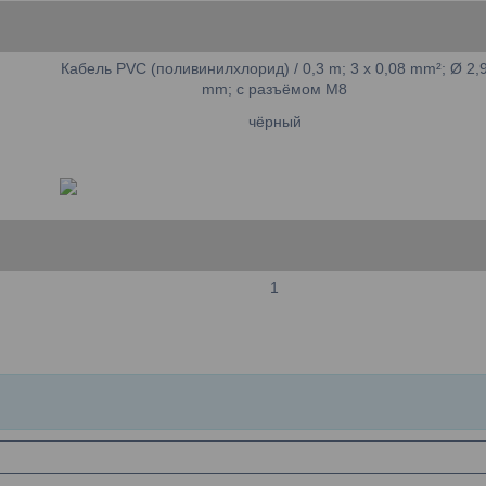
Кабель PVC (поливинилхлорид) / 0,3 m; 3 x 0,08 mm²; Ø 2,
mm; с разъёмом M8
чёрный
1