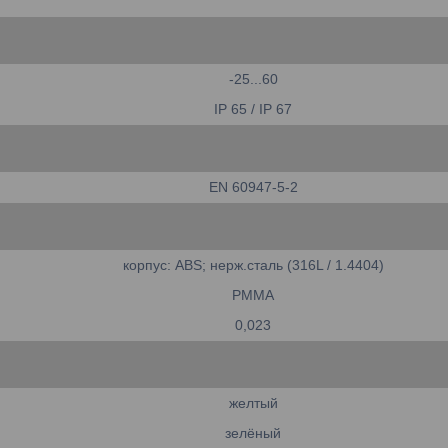
-25...60
IP 65 / IP 67
EN 60947-5-2
корпус: ABS; нерж.сталь (316L / 1.4404)
PMMA
0,023
желтый
зелёный