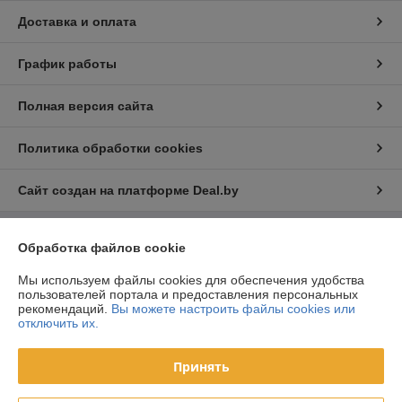
Доставка и оплата
График работы
Полная версия сайта
Политика обработки cookies
Сайт создан на платформе Deal.by
Обработка файлов cookie
Информация для покупателя
Юридическое лицо:
ООО «ФилФар Технолоджи»
Мы используем файлы cookies для обеспечения удобства
220036, г. Минск, ул. Западная, д.13, к.519
пользователей портала и предоставления персональных
рекомендаций.
Вы можете настроить файлы cookies или
Регистрационный номер ЕГР: 192123248
отключить их.
УНП: 192123248
Принять
Регистрационный орган: Минский горисполком