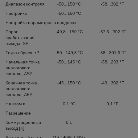
Диапазон контроля
-50...150 °C
-58...302 °F
Настройка
-50...150 °C
Настройка параметров в пределах
Порог
-49,8...150 °C
-57,6...302 °F
срабатывания
выхода, SP
Точка сброса, rP
-50...149,8 °C
-58...301,6 °F
Начальная точка
-50...145 °C
-58...293 °F
аналогового
сигнала, ASP
Конечная точка
-45...150 °C
-49...302 °F
аналогового
сигнала, AEP
с шагом в
0,1 °C
0,1 °F
Разрешение
Коммутационный
0,1
выход [K]
Аналоговый выход
MS / 4096 | MS /