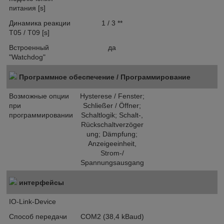
питания [s]
Динамика реакции
1 / 3 **
T05 / T09 [s]
Встроенный
да
"Watchdog"
Программное обеспечение / Программирование
Возможные опции
Hysterese / Fenster;
при
Schließer / Öffner;
программировании
Schaltlogik; Schalt-,
Rückschaltverzöger
ung; Dämpfung;
Anzeigeeinheit,
Strom-/
Spannungsausgang
интерфейсы
IO-Link-Device
Способ передачи
COM2 (38,4 kBaud)