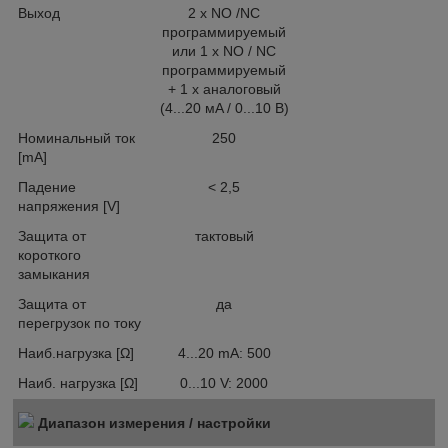
Выход
2 x NO /NC
программируемый
или 1 x NO / NC
программируемый
+ 1 x аналоговый
(4...20 мA / 0...10 В)
Номинальный ток
250
[mA]
Падение
< 2,5
напряжения [V]
Защита от
тактовый
короткого
замыкания
Защита от
да
перегрузок по току
Наиб.нагрузка [Ω]
4...20 mA: 500
Наиб. нагрузка [Ω]
0...10 V: 2000
Диапазон измерения / настройки