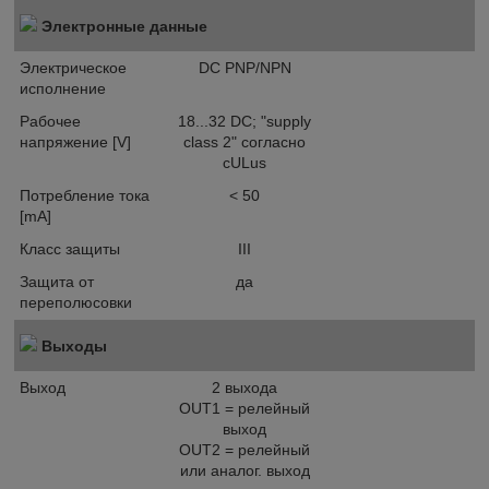
Электронные данные
Электрическое
DC PNP/NPN
исполнение
Рабочее
18...32 DC; "supply
напряжение [V]
class 2" согласно
cULus
Потребление тока
< 50
[mA]
Класс защиты
III
Защита от
да
переполюсовки
Выходы
Выход
2 выхода
OUT1 = релейный
выход
OUT2 = релейный
или аналог. выход