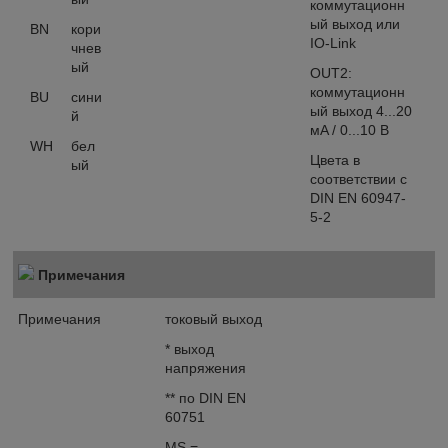
коммутационн
ый выход или
BN
кори
IO-Link
чнев
ый
OUT2:
коммутационн
BU
сини
ый выход 4...20
й
мA / 0...10 В
WH
бел
Цвета в
ый
соответствии с
DIN EN 60947-
5-2
Примечания
Примечания
токовый выход
* выход
напряжения
** по DIN EN
60751
MS =