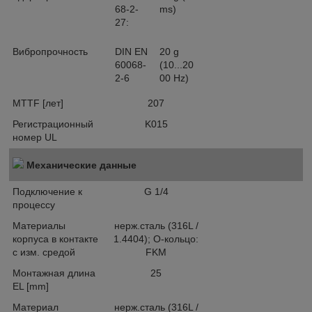
68-2-
ms)
27:
Вибропрочность
DIN EN
20 g
60068-
(10...20
2-6
00 Hz)
MTTF [лет]
207
Регистрационный
K015
номер UL
Механические данные
Подключение к
G 1/4
процессу
Материалы
нерж.сталь (316L /
корпуса в контакте
1.4404); О-кольцо:
с изм. средой
FKM
Монтажная длина
25
EL [mm]
Материал
нерж.сталь (316L /