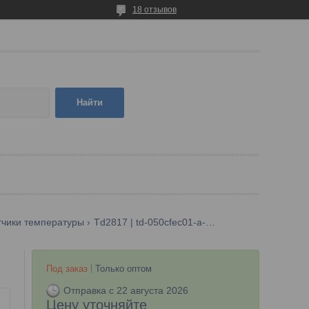
18 отзывов
Найти
тчики температуры
Td2817 | td-050cfec01-a-zvg/us
Под заказ
Только оптом
Отправка с 22 августа 2026
Цену уточняйте