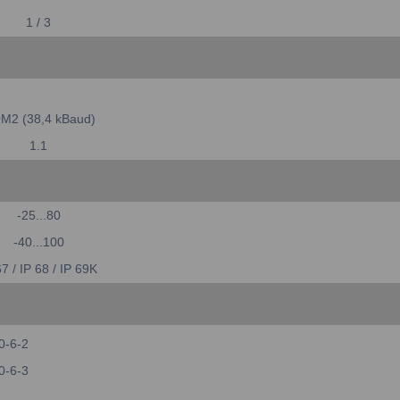
1 / 3
M2 (38,4 kBaud)
1.1
-25...80
-40...100
67 / IP 68 / IP 69K
0-6-2
0-6-3