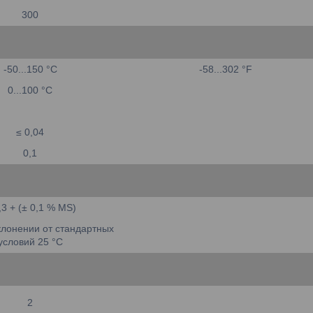
300
-50...150 °C
-58...302 °F
0...100 °C
≤ 0,04
0,1
,3 + (± 0,1 % MS)
тклонении от стандартных
условий 25 °C
2