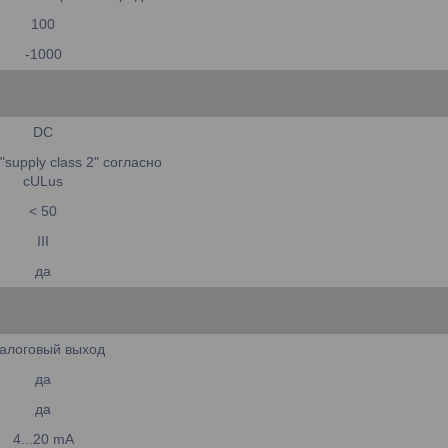
100
-1000
DC
 "supply class 2" согласно
cULus
< 50
III
да
алоговый выход
да
да
4...20 mA