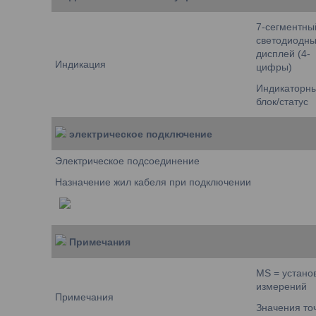
7-сегментны
светодиодн
дисплей (4-
Индикация
цифры)
Индикаторн
блок/статус
электрическое подключение
Электрическое подсоединение
Назначение жил кабеля при подключении
Примечания
MS = устано
измерений
Примечания
Значения точ