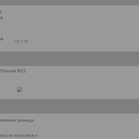
й
ый
ый
°C / °F
Разъём M12
вленная разница
ности относятся к