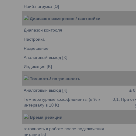
Наиб.нагрузка [Ω]
Диапазон измерения / настройки
Диапазон контроля
Настройка
Разрешение
Аналоговый выход [K]
Индикация [K]
Точность/ погрешность
Аналоговый выход [K]
± 0
Температурные коэффициенты (в % к
0,1; При о
интервалу в 10 K)
Время реакции
готовность к работе после подключения
питания [s]