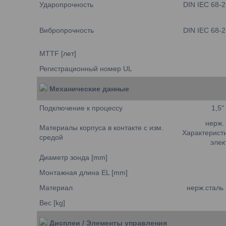
Ударопрочность
DIN IEC 68-2
Вибропрочность
DIN IEC 68-2
MTTF [лет]
Регистрационный номер UL
Механические данные
Подключение к процессу
1,5"
нерж. 
Материалы корпуса в контакте с изм.
Характеристи
средой
эле
Диаметр зонда [mm]
Монтажная длина EL [mm]
Материал
нерж.сталь 
Вес [kg]
Дисплеи / Элементы управления