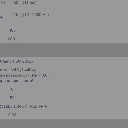
-27:
50 g (11 ms)
10 g (10...2000 Hz)
-6:
405
K001
 Clamp (ISO 2852)
сталь V4A (1.4404);
ки поверхности: Ra < 0,8 /
ктрополированный
6
50
(316L / 1.4404); PEI; FPM
0,33