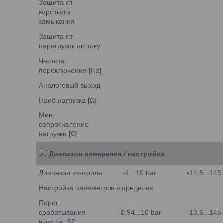
Защита от
короткого
замыкания
Защита от
перегрузок по току
Частота
переключения [Hz]
Аналоговый выход
Наиб.нагрузка [Ω]
Мин.
сопротивление
нагрузки [Ω]
Диапазон измерения / настройки
Диапазон контроля
-1...10 bar
-14,6...145 
Настройка параметров в пределах
Порог
срабатывания
-0,94...10 bar
-13,6...145 
выхода, SP