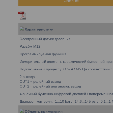
Описание
Характеристики
Электронный датчик давления
Разъём M12
Программируемая функция
Измерительный элемент: керамический ёмкостной при
Подключение к процессу: G ¼ A / M5 I (в соответствии с
2 выхода
OUT1 = релейный выход
OUT2 = релейный или аналог. выход
4-значный буквенно-цифровой дисплей / попеременная
Диапазон контроля: -1...10 bar / -14,6...145 psi / -0,1...1
Область применения