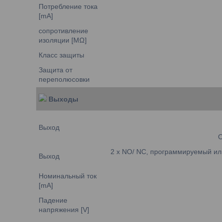
Потребление тока
[mA]
сопротивление
изоляции [MΩ]
Класс защиты
Защита от
переполюсовки
Выходы
Выход
O
2 x NO/ NC, программируемый или 
Выход
Номинальный ток
[mA]
Падение
напряжения [V]