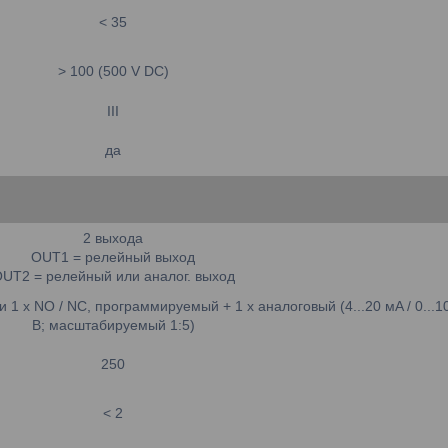
< 35
> 100 (500 V DC)
III
да
2 выхода
OUT1 = релейный выход
UT2 = релейный или аналог. выход
1 x NO / NC, программируемый + 1 x аналоговый (4...20 мA / 0...1
В; масштабируемый 1:5)
250
< 2