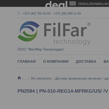
Начать продавать на 
+375 (44) 765-55-50
+375 (29) 690-11-55
ООО "ФилФар Технолоджи"
ГЛАВНАЯ
О КОМПАНИИ
ДОСТАВКА
ВА
...
Ifm electronic
Датчики физических величин / д
PN2594 | PN-010-REG14-MFRKG/US/ /V