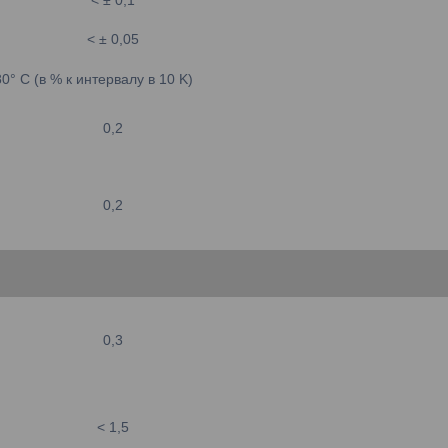
< ± 0,05
° C (в % к интервалу в 10 K)
0,2
0,2
0,3
< 1,5