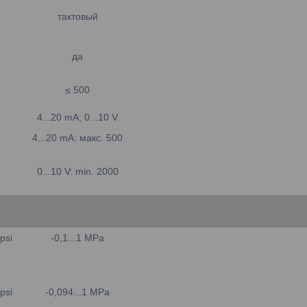
тактовый
да
≤ 500
4...20 mA; 0...10 V
4...20 mA: макс. 500
0...10 V: min. 2000
psi
-0,1...1 MPa
psi
-0,094...1 MPa