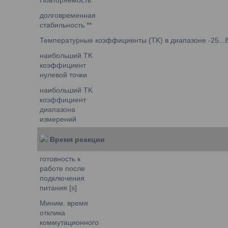
долговременная
стабильность **
Температурные коэффициенты (TK) в диапазоне -25...80
наибольший TK
коэффициент
нулевой точки
наибольший TK
коэффициент
диапазона
измерений
Время реакции
готовность к
работе после
подключения
питания [s]
Миним. время
отклика
коммутационного