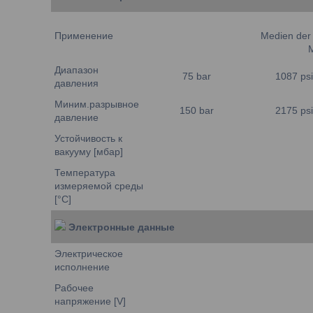
Применение
Medien der 
M
Диапазон
75 bar
1087 psi
давления
Миним.разрывное
150 bar
2175 psi
давление
Устойчивость к
вакууму [мбар]
Температура
измеряемой среды
[°C]
Электронные данные
Электрическое
исполнение
Рабочее
напряжение [V]