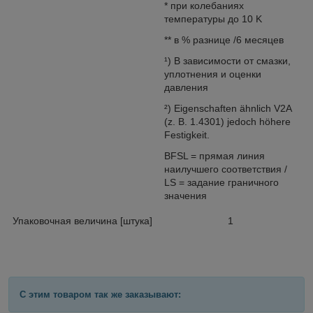
* при колебаниях
температуры до 10 K
** в % разнице /6 месяцев
¹) В зависимости от смазки,
уплотнения и оценки
давления
²) Eigenschaften ähnlich V2A
(z. B. 1.4301) jedoch höhere
Festigkeit.
BFSL = прямая линия
наилучшего соответствия /
LS = задание граничного
значения
Упаковочная величина [штука]
1
С этим товаром так же заказывают: