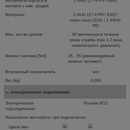
Материалы корпуса в
1.4542 (17-4 PH / 630)²
контакте с изм. средой
Материал
1.4542 (17-4 PH / 630)²;
нерж.сталь (316L / 1.4404);
PEI
Мин. кол-во циклов
60 миллионов в течение
срока службы (при 1.2 раза
номинального давления)
Момент затяжки [Nm]
25...35 (рекомендуемый
момент затяжки¹)
Встроенный ограничитель
нет
Вес [kg]
0,056
электрическое подключение
Электрическое
Разъём M12
подсоединение
Назначение жил кабеля при подключении
Цвета жил