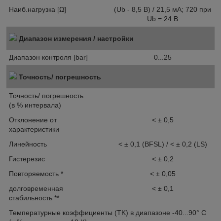
Наиб.нагрузка [Ω]
(Ub - 8,5 В) / 21,5 мA; 720 при
Ub = 24 В
Диапазон измерения / настройки
Диапазон контроля [bar]
0...25
Точность/ погрешность
Точность/ погрешность
(в % интервала)
Отклонение от
< ± 0,5
характеристики
Линейность
< ± 0,1 (BFSL) / < ± 0,2 (LS)
Гистерезис
< ± 0,2
Повторяемость *
< ± 0,05
долговременная
< ± 0,1
стабильность **
Температурные коэффициенты (TK) в диапазоне -40...90° C