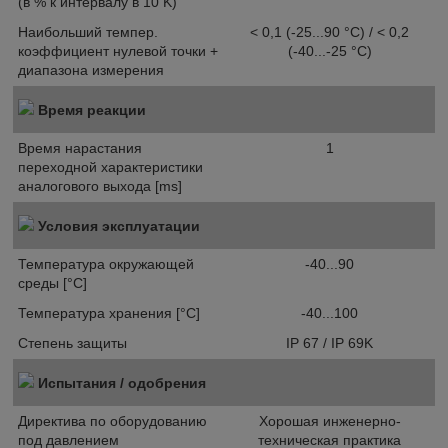
(в % к интервалу в 10 K)
Наибольший темпер.
< 0,1 (-25...90 °C) / < 0,2
коэффициент нулевой точки +
(-40...-25 °C)
диапазона измерения
Время реакции
Время нарастания
1
переходной характеристики
аналогового выхода [ms]
Условия эксплуатации
Температура окружающей
-40...90
среды [°C]
Температура хранения [°C]
-40...100
Степень защиты
IP 67 / IP 69K
Испытания / одобрения
Директива по оборудованию
Хорошая инженерно-
под давлением
техническая практика