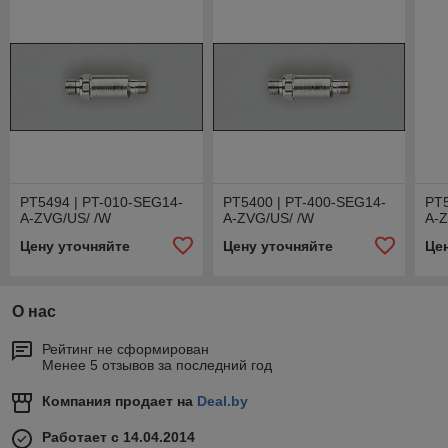
PT5494 | PT-010-SEG14-
PT5400 | PT-400-SEG14-
PT5
A-ZVG/US/ /W
A-ZVG/US/ /W
A-Z
Цену уточняйте
Цену уточняйте
Це
О нас
Рейтинг не сформирован
Менее 5 отзывов за последний год
Компания продает на
Deal.by
Работает с 14.04.2014