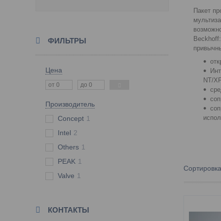
Пакет пр
мультиза
возможно
Beckhoff
ФИЛЬТРЫ
привычны
отк
Цена
Инт
NT/X
сре
соп
Производитель
соп
испол
Concept
1
Intel
2
Others
1
PEAK
1
Valve
1
КОНТАКТЫ