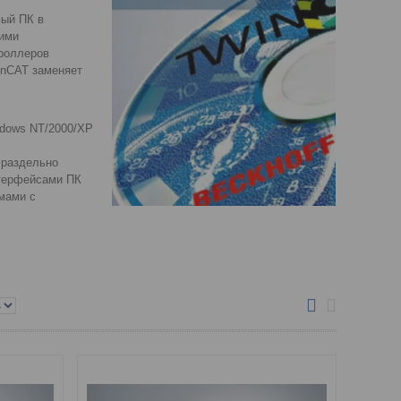
мый ПК в
кими
троллеров
inCAT заменяет
ndows NT/2000/XP
 раздельно
терфейсами ПК
мами с