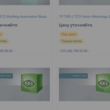
TC3 Building Automation Basic
TF7300 | TC3 Vision Metrology 
точняйте
Цену уточняйте
з
Под заказ
птом
Только оптом
765-55-50
+375 (44) 765-55-50