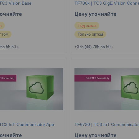
TC3 Vision Base
TF700x | TC3 GigE Vision Conne
точняйте
Цену уточняйте
з
Под заказ
птом
Только оптом
765-55-50
+375 (44) 765-55-50
 TC3 IoT Communicator App
TF6730 | TC3 IoT Communicato
точняйте
Цену уточняйте