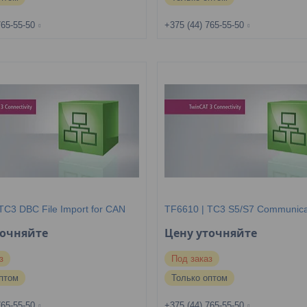
765-55-50
+375 (44) 765-55-50
TC3 DBC File Import for CAN
TF6610 | TC3 S5/S7 Communica
точняйте
Цену уточняйте
з
Под заказ
птом
Только оптом
765-55-50
+375 (44) 765-55-50