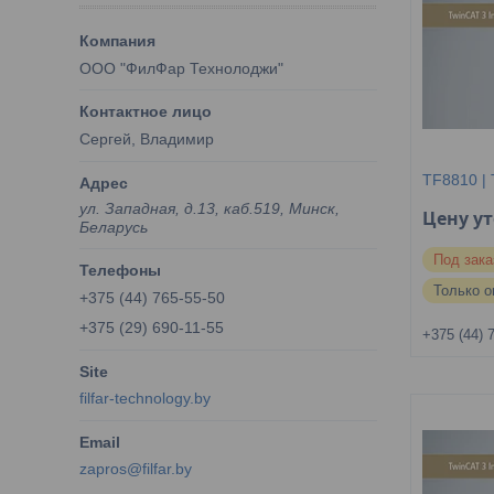
OOO "ФилФар Технолоджи"
Сергей, Владимир
TF8810 |
ул. Западная, д.13, каб.519, Минск,
Цену у
Беларусь
Под зака
Только о
+375 (44) 765-55-50
+375 (29) 690-11-55
+375 (44) 
filfar-technology.by
zapros@filfar.by