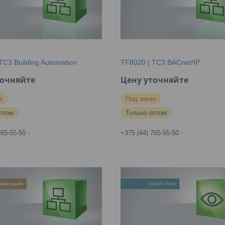
TC3 Building Automation
TF8020 | TC3 BACnet/IP
точняйте
Цену уточняйте
з
Под заказ
птом
Только оптом
765-55-50
+375 (44) 765-55-50