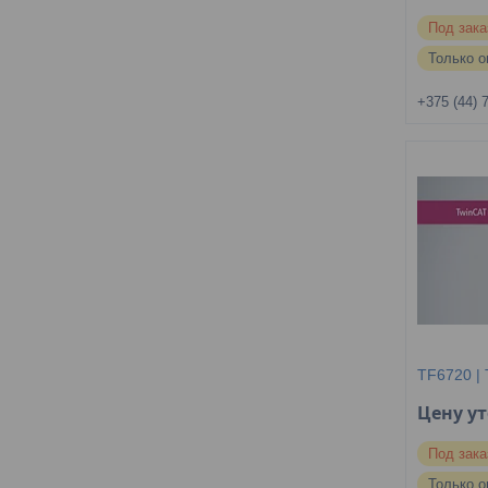
Под зака
Только о
+375 (44) 
TF6720 | 
Цену у
Под зака
Только о