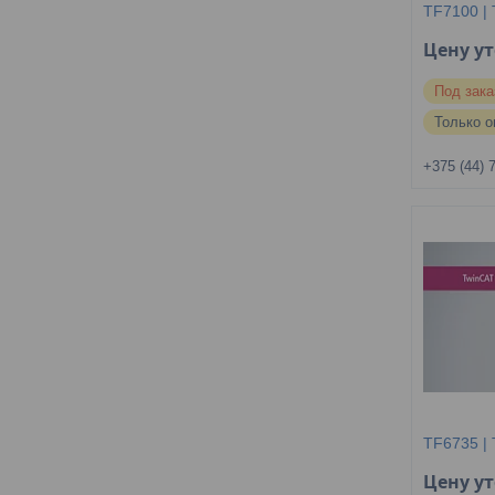
TF7100 | 
Цену у
Под зака
Только о
+375 (44) 
TF6735 |
Цену у