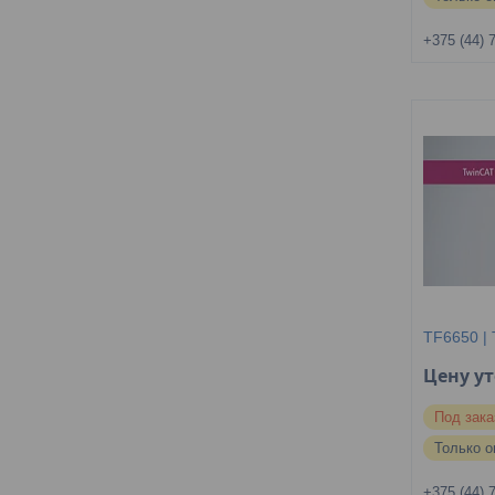
+375 (44) 
TF6650 | 
Цену у
Под зака
Только о
+375 (44) 