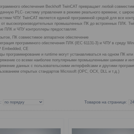
ограммного обеспечения Beckhoff TwinCAT превращает любой совмести
дачную PLC- систему управления в режиме реального времени, с широ
стями ЧПУ. TwinCAT является единой программной средой для все кон
: от высокопроизводительных промышленных ПК до встроенных ПЛК. Tw
е ПЛК и ЧПУ контроллеры предоставляя:
рытое, ПК совместимое аппаратное обеспечение
еграция программного обеспечения ПЛК (IEC 61131-3) и ЧПУ в среду Wi
P Embedded, CE
ды программирование и runtime могут устанавливаться на одном ПК или
ряжение со всеми наиболее популярными промышленными шинами и ин
ряжение данных с пользовательскими интерфейсами и другими програм
ьзованием открытых стандартов Мicrosoft (OPC, OCX, DLL и т.д.)