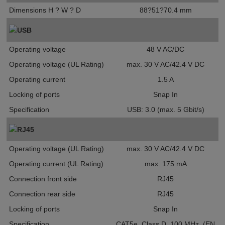
Dimensions H ? W ? D
88?51?70.4 mm
USB
Operating voltage
48 V AC/DC
Operating voltage (UL Rating)
max. 30 V AC/42.4 V DC
Operating current
1.5 A
Locking of ports
Snap In
Specification
USB: 3.0 (max. 5 Gbit/s)
RJ45
Operating voltage (UL Rating)
max. 30 V AC/42.4 V DC
Operating current (UL Rating)
max. 175 mA
Connection front side
RJ45
Connection rear side
RJ45
Locking of ports
Snap In
Specification
CAT5e, Class D, 100 MHz, (EN