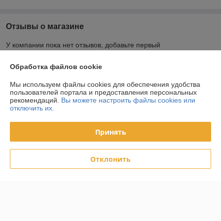
Отзывы о магазине
У компании пока нет отзывов, добавьте первый
Обработка файлов cookie
О нас
Мы используем файлы cookies для обеспечения удобства
пользователей портала и предоставления персональных
Контакты
рекомендаций.
Вы можете настроить файлы cookies или
отключить их.
Доставка и оплата
Принять
График работы
Отклонить
Полная версия сайта
Политика обработки cookies
Сайт создан на платформе Deal.by