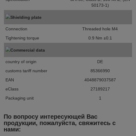
50173-1)
Shielding plate
Connection
Threaded hole M4
Tightening torque
0.9 Nm ±0.1
Commercial data
country of origin
DE
customs tariff number
85366990
EAN
4048879037587
eClass
27189217
Packaging unit
1
По вопросу интересующей Вас
продукции, пожалуйста, свяжитесь с
нами: