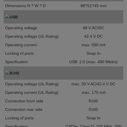
Dimensions H ? W ? D
88?51?45 mm
USB
Operating voltage
48 V AC/DC
Operating voltage (UL Rating)
42.4 V DC
Operating current
max. 500 mA
Locking of ports
Snap In
Specification
USB: 2.0 (max. 480 Mbit/s)
RJ45
Operating voltage (UL Rating)
max. 30 V AC/42.4 V DC
Operating current (UL Rating)
max. 175 mA
Connection front side
RJ45
Connection rear side
RJ45
Locking of ports
Snap In
Specification
CAT5e, Class D, 100 MHz, (EN