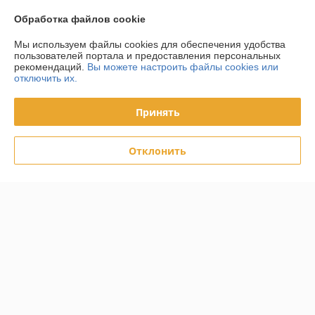
Обработка файлов cookie
О нас
Мы используем файлы cookies для обеспечения удобства
пользователей портала и предоставления персональных
Контакты
рекомендаций.
Вы можете настроить файлы cookies или
отключить их.
Доставка и оплата
Принять
График работы
Отклонить
Полная версия сайта
Политика обработки cookies
Сайт создан на платформе Deal.by
Информация для покупателя
Юридическое лицо:
ООО «ФилФар Технолоджи»
220036, г. Минск, ул. Западная, д.13, к.519