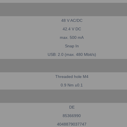
48 V AC/DC
42.4 V DC
max. 500 mA
Snap In
USB: 2.0 (max. 480 Mbit/s)
Threaded hole M4
0.9 Nm ±0.1
DE
85366990
4048879037747