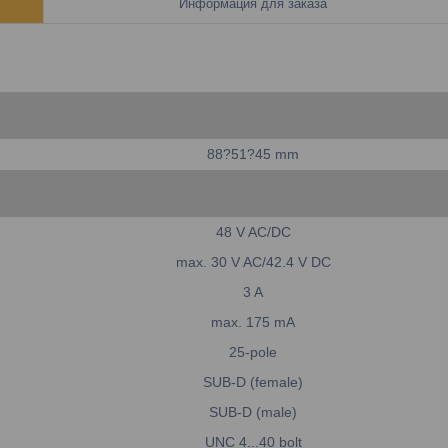
Информация для заказа
88?51?45 mm
48 V AC/DC
max. 30 V AC/42.4 V DC
3 A
max. 175 mA
25-pole
SUB-D (female)
SUB-D (male)
UNC 4...40 bolt