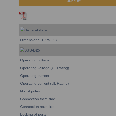
Описание
General data
Dimensions H ? W ? D
SUB-D25
Operating voltage
Operating voltage (UL Rating)
Operating current
Operating current (UL Rating)
No. of poles
Connection front side
Connection rear side
Locking of ports