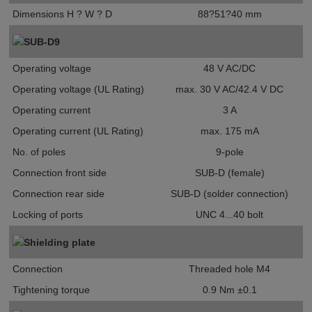
Dimensions H ? W ? D
88?51?40 mm
SUB-D9
Operating voltage
48 V AC/DC
Operating voltage (UL Rating)
max. 30 V AC/42.4 V DC
Operating current
3 A
Operating current (UL Rating)
max. 175 mA
No. of poles
9-pole
Connection front side
SUB-D (female)
Connection rear side
SUB-D (solder connection)
Locking of ports
UNC 4...40 bolt
Shielding plate
Connection
Threaded hole M4
Tightening torque
0.9 Nm ±0.1