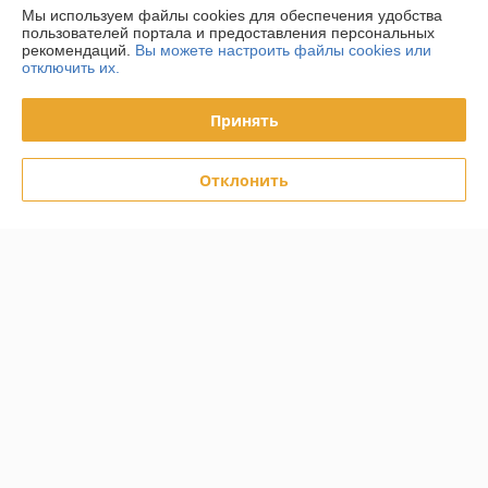
Мы используем файлы cookies для обеспечения удобства
пользователей портала и предоставления персональных
Контакты
рекомендаций.
Вы можете настроить файлы cookies или
отключить их.
Доставка и оплата
Принять
График работы
Отклонить
Полная версия сайта
Политика обработки cookies
Сайт создан на платформе Deal.by
Информация для покупателя
Юридическое лицо:
ООО «ФилФар Технолоджи»
220036, г. Минск, ул. Западная, д.13, к.519
Регистрационный номер ЕГР: 192123248
УНП: 192123248