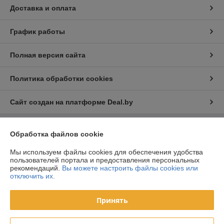
Доставка и оплата
График работы
Полная версия сайта
Политика обработки cookies
Сайт создан на платформе Deal.by
Обработка файлов cookie
Информация для покупателя
Юридическое лицо:
ООО «ФилФар Технолоджи»
Мы используем файлы cookies для обеспечения удобства
220036, г. Минск, ул. Западная, д.13, к.519
пользователей портала и предоставления персональных
рекомендаций.
Вы можете настроить файлы cookies или
Регистрационный номер ЕГР: 192123248
отключить их.
УНП: 192123248
Принять
Регистрационный орган: Минский горисполком
Дата регистрации компании: 18.09.2013