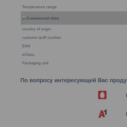
Temperature range
Commercial data
country of origin
customs tariff number
EAN
eClass
Packaging unit
По вопросу интересующей Вас продук