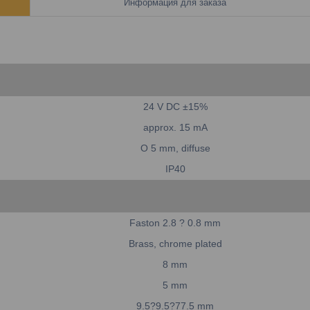
Информация для заказа
24 V DC ±15%
approx. 15 mA
O 5 mm, diffuse
IP40
Faston 2.8 ? 0.8 mm
Brass, chrome plated
8 mm
5 mm
9.5?9.5?77.5 mm