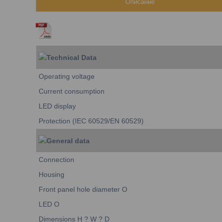
Описание
Technical Data
Operating voltage
Current consumption
LED display
Protection (IEC 60529/EN 60529)
General data
Connection
Housing
Front panel hole diameter O
LED O
Dimensions H ? W ? D