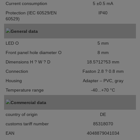
Current consumption
5 ±0.5 mA
Protection (IEC 60529/EN
IP40
60529)
General data
LED O
5 mm
Front panel hole diameter O
8 mm
Dimensions H ? W ? D
18.5?12?53 mm
Connection
Faston 2.8 ? 0.8 mm
Housing
Adapter – PVC, gray
Temperature range
-40...+70 °C
Commercial data
country of origin
DE
customs tariff number
85318070
EAN
4048879041034