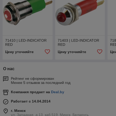
71410 | LED-INDICATOR
71403 | LED-INDICATOR
71
RED
RED
RE
Цену уточняйте
Цену уточняйте
Це
О нас
Рейтинг не сформирован
Менее 5 отзывов за последний год
Компания продает на
Deal.by
Работает с 14.04.2014
г. Минск
ул. Западная, д.13, каб.519, Минск, Беларусь