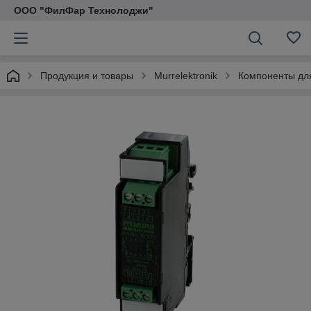
ООО "ФилФар Технолоджи"
Продукция и товары
Murrelektronik
Компоненты дл