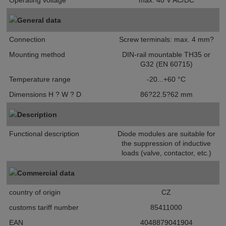
Operating voltage
max. 48 V AC/DC
General data
Connection
Screw terminals: max. 4 mm?
Mounting method
DIN-rail mountable TH35 or
G32 (EN 60715)
Temperature range
-20...+60 °C
Dimensions H ? W ? D
86?22.5?62 mm
Description
Functional description
Diode modules are suitable for
the suppression of inductive
loads (valve, contactor, etc.)
Commercial data
country of origin
CZ
customs tariff number
85411000
EAN
4048879041904