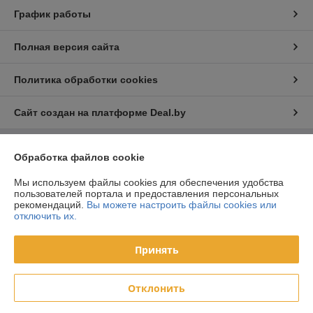
График работы
Полная версия сайта
Политика обработки cookies
Сайт создан на платформе Deal.by
Информация для покупателя
Обработка файлов cookie
Юридическое лицо:
ООО «ФилФар Технолоджи»
Мы используем файлы cookies для обеспечения удобства
220036, г. Минск, ул. Западная, д.13, к.519
пользователей портала и предоставления персональных
рекомендаций.
Вы можете настроить файлы cookies или
Регистрационный номер ЕГР: 192123248
отключить их.
УНП: 192123248
Принять
Регистрационный орган: Минский горисполком
Дата регистрации компании: 18.09.2013
Отклонить
Ссылка на свидетельство/лицензию