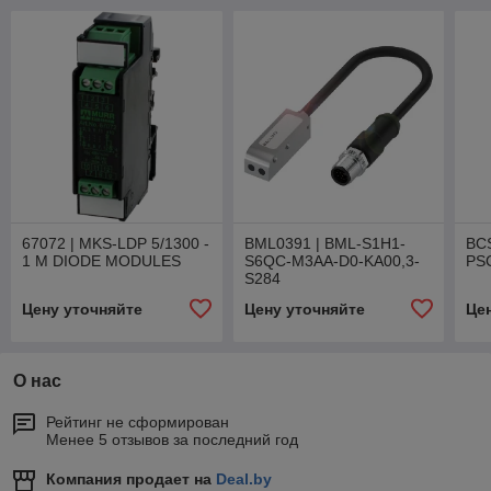
67072 | MKS-LDP 5/1300 -
BML0391 | BML-S1H1-
BC
1 M DIODE MODULES
S6QC-M3AA-D0-KA00,3-
PS
S284
Цену уточняйте
Цену уточняйте
Це
О нас
Рейтинг не сформирован
Менее 5 отзывов за последний год
Компания продает на
Deal.by