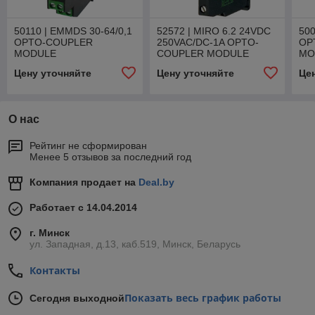
50110 | EMMDS 30-64/0,1
52572 | MIRO 6.2 24VDC
500
OPTO-COUPLER
250VAC/DC-1A OPTO-
OP
MODULE
COUPLER MODULE
MO
Цену уточняйте
Цену уточняйте
Це
О нас
Рейтинг не сформирован
Менее 5 отзывов за последний год
Компания продает на
Deal.by
Работает с 14.04.2014
г. Минск
ул. Западная, д.13, каб.519, Минск, Беларусь
Контакты
Показать весь график работы
Сегодня выходной