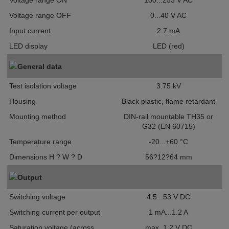
Voltage range ON
100...253 V AC
Voltage range OFF
0...40 V AC
Input current
2.7 mA
LED display
LED (red)
General data
Test isolation voltage
3.75 kV
Housing
Black plastic, flame retardant
Mounting method
DIN-rail mountable TH35 or
G32 (EN 60715)
Temperature range
-20...+60 °C
Dimensions H ? W ? D
56?12?64 mm
Output
Switching voltage
4.5...53 V DC
Switching current per output
1 mA...1.2 A
Saturation voltage (across
max. 1.2 V DC