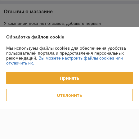
Отзывы о магазине
У компании пока нет отзывов, добавьте первый
Обработка файлов cookie
О нас
Мы используем файлы cookies для обеспечения удобства
пользователей портала и предоставления персональных
Контакты
рекомендаций.
Вы можете настроить файлы cookies или
отключить их.
Доставка и оплата
Принять
График работы
Отклонить
Полная версия сайта
Политика обработки cookies
Сайт создан на платформе Deal.by