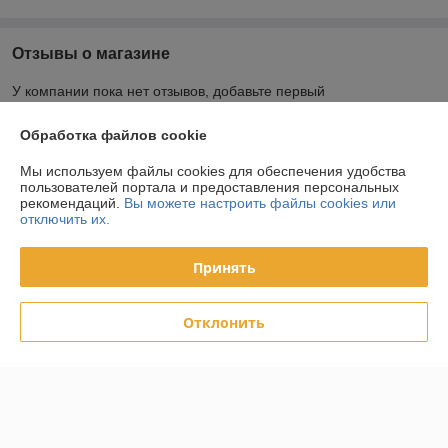
Отзывы о магазине
У компании пока нет отзывов, добавьте первый
Обработка файлов cookie
О нас
Мы используем файлы cookies для обеспечения удобства
пользователей портала и предоставления персональных
Контакты
рекомендаций.
Вы можете настроить файлы cookies или
отключить их.
Доставка и оплата
Принять
График работы
Отклонить
Полная версия сайта
Политика обработки cookies
Сайт создан на платформе Deal.by