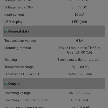
Voltage range ON
10...53 V DC
Voltage range OFF
0...3 V DC
Input current
10 mA
LED display
LED (red)
General data
Test isolation voltage
6 kV
Mounting method
DIN-rail mountable TH35 or
G32 (EN 60715)
Housing
Black plastic, flame retardant
Temperature range
-20...+60 °C
Dimensions H ? W ? D
75?22.5?85 mm
Output
Switching voltage
24...250 V AC
Switching current per output
10 mA...4 A
Saturation voltage (across
max. 1.4 V AC