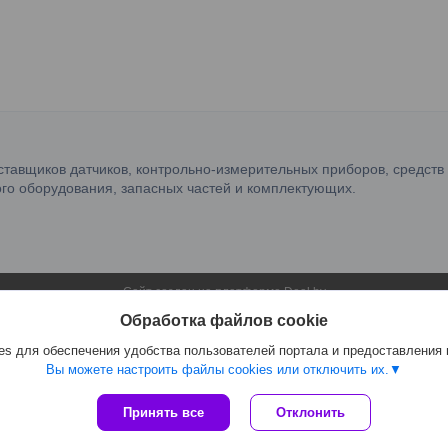
ставщиков датчиков, контрольно-измерительных приборов, средств
го оборудования, запасных частей и комплектующих.
Сайт создан на платформе Deal.by
Политика обработки файлов cookies
Обработка файлов cookie
OOO "ФилФар Технолоджи" |
Пожаловаться на контент
Select Language
▼
s для обеспечения удобства пользователей портала и предоставления
Вы можете настроить файлы cookies или отключить их.
Принять все
Отклонить