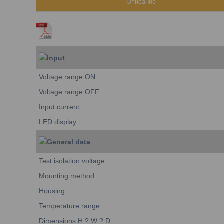
Описание
Input
Voltage range ON
Voltage range OFF
Input current
LED display
General data
Test isolation voltage
Mounting method
Housing
Temperature range
Dimensions H ? W ? D