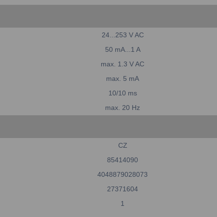
24...253 V AC
50 mA...1 A
max. 1.3 V AC
max. 5 mA
10/10 ms
max. 20 Hz
CZ
85414090
4048879028073
27371604
1