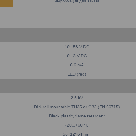
Информация для заказа
10...53 V DC
0...3 V DC
6.6 mA
LED (red)
2.5 kV
DIN-rail mountable TH35 or G32 (EN 60715)
Black plastic, flame retardant
-20...+60 °C
56?12?64 mm