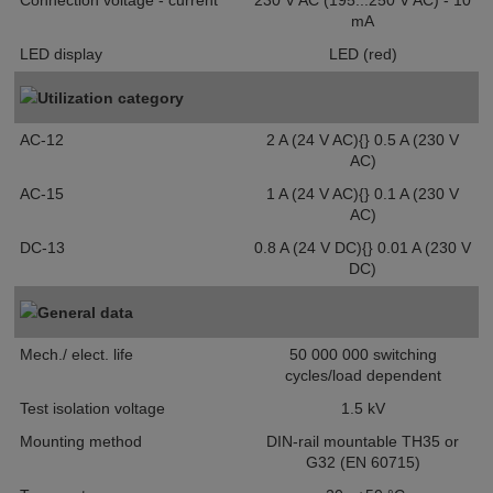
Connection voltage - current
230 V AC (195...250 V AC) - 10
mA
LED display
LED (red)
Utilization category
AC-12
2 A (24 V AC){} 0.5 A (230 V
AC)
AC-15
1 A (24 V AC){} 0.1 A (230 V
AC)
DC-13
0.8 A (24 V DC){} 0.01 A (230 V
DC)
General data
Mech./ elect. life
50 000 000 switching
cycles/load dependent
Test isolation voltage
1.5 kV
Mounting method
DIN-rail mountable TH35 or
G32 (EN 60715)