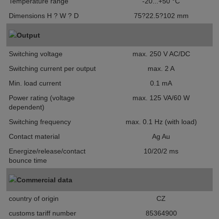
Temperature range
-20...+50 °C
Dimensions H ? W ? D
75?22.5?102 mm
Output
Switching voltage
max. 250 V AC/DC
Switching current per output
max. 2 A
Min. load current
0.1 mA
Power rating (voltage
max. 125 VA/60 W
dependent)
Switching frequency
max. 0.1 Hz (with load)
Contact material
Ag Au
Energize/release/contact
10/20/2 ms
bounce time
Commercial data
country of origin
CZ
customs tariff number
85364900