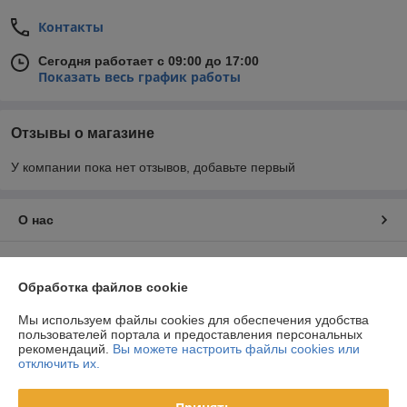
Контакты
Сегодня работает с 09:00 до 17:00
Показать весь график работы
Отзывы о магазине
У компании пока нет отзывов, добавьте первый
О нас
Контакты
Обработка файлов cookie
Доставка и оплата
Мы используем файлы cookies для обеспечения удобства
пользователей портала и предоставления персональных
График работы
рекомендаций.
Вы можете настроить файлы cookies или
отключить их.
Полная версия сайта