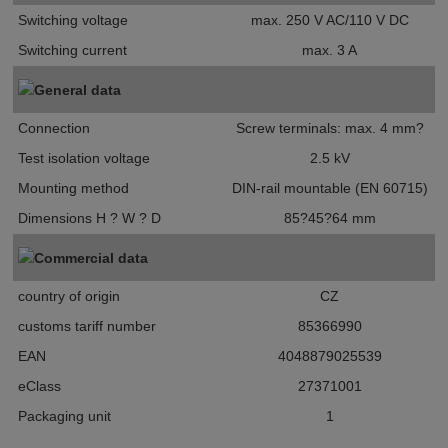
Switching voltage
max. 250 V AC/110 V DC
Switching current
max. 3 A
General data
Connection
Screw terminals: max. 4 mm?
Test isolation voltage
2.5 kV
Mounting method
DIN-rail mountable (EN 60715)
Dimensions H ? W ? D
85?45?64 mm
Commercial data
country of origin
CZ
customs tariff number
85366990
EAN
4048879025539
eClass
27371001
Packaging unit
1