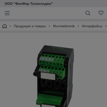
ООО "ФилФар Технолоджи"
Продукция и товары
Murrelektronik
Интерфейсы