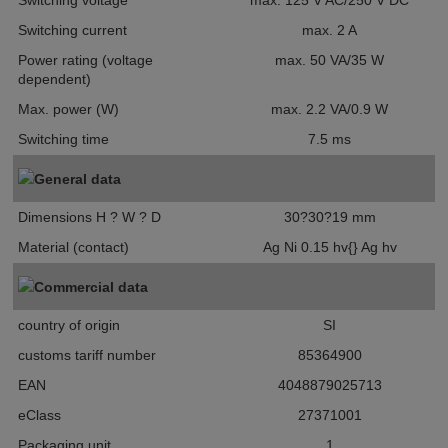
Switching voltage
max. 125 V AC/250 V DC
Switching current
max. 2 A
Power rating (voltage
max. 50 VA/35 W
dependent)
Max. power (W)
max. 2.2 VA/0.9 W
Switching time
7.5 ms
General data
Dimensions H ? W ? D
30?30?19 mm
Material (contact)
Ag Ni 0.15 hv{} Ag hv
Commercial data
country of origin
SI
customs tariff number
85364900
EAN
4048879025713
eClass
27371001
Packaging unit
1