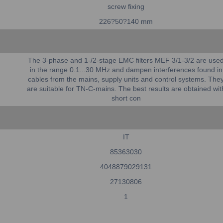
screw fixing
226?50?140 mm
The 3-phase and 1-/2-stage EMC filters MEF 3/1-3/2 are use
in the range 0.1...30 MHz and dampen interferences found in
cables from the mains, supply units and control systems. The
are suitable for TN-C-mains. The best results are obtained wit
short con
IT
85363030
4048879029131
27130806
1