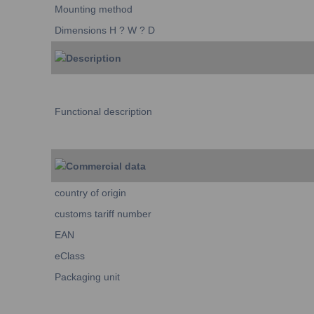
Mounting method
Dimensions H ? W ? D
Description
Functional description
Commercial data
country of origin
customs tariff number
EAN
eClass
Packaging unit