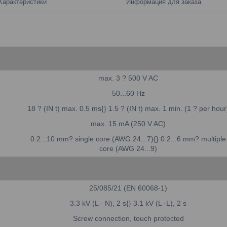
Характеристики
Информация для заказа
max. 3 ? 500 V AC
50...60 Hz
18 ? (IN t) max. 0.5 ms{} 1.5 ? (IN t) max. 1 min. (1 ? per hour
max. 15 mA (250 V AC)
0.2...10 mm? single core (AWG 24...7){} 0.2...6 mm? multiple
core (AWG 24...9)
25/085/21 (EN 60068-1)
3.3 kV (L - N), 2 s{} 3.1 kV (L -L), 2 s
Screw connection, touch protected