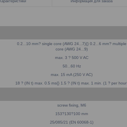
Характеристики
Информация для заказа
0.2...10 mm? single core (AWG 24...7){} 0.2...6 mm? multiple
core (AWG 24...9)
max. 3 ? 500 V AC
50...60 Hz
max. 15 mA (250 V AC)
18 ? (IN t) max. 0.5 ms{} 1.5 ? (IN t) max. 1 min. (1 ? per hour
screw fixing, M6
153?130?100 mm
25/085/21 (EN 60068-1)