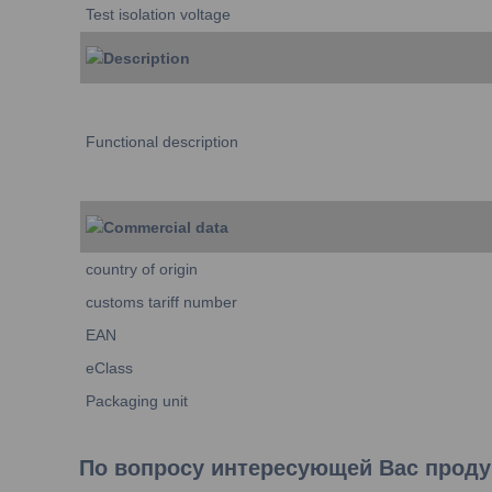
Test isolation voltage
Description
Functional description
Commercial data
country of origin
customs tariff number
EAN
eClass
Packaging unit
По вопросу интересующей Вас продук