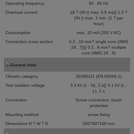
Operating frequency
50...60 Hz
Overload current
18 ? (IN t) max. 0.5 ms{} 1.5 ?
(IN t) max. 1 min. (1 ? per
hour)
Consumption
max. 10 mA (250 V AC)
Connection cross section
0.2...10 mm? single core (AWG
24...7){} 0.2...6 mm? multiple
core (AWG 24...9)
General data
Climatic category
25/085/21 (EN 60068-1)
Test isolation voltage
3.3 kV (L - N), 2 s{} 3.1 kV (L -
L), 2 s
Connection
Screw connection, touch
protected
Mounting method
screw fixing
Dimensions H ? W ? D
250?90?100 mm