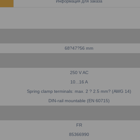
Информация для заказа
68?47?56 mm
250 V AC
10...16 A
Spring clamp terminals: max. 2 ? 2.5 mm? (AWG 14)
DIN-rail mountable (EN 60715)
FR
85366990