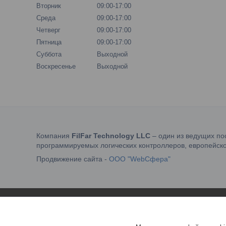
Вторник
09:00-17:00
Среда
09:00-17:00
Четверг
09:00-17:00
Пятница
09:00-17:00
Суббота
Выходной
Воскресенье
Выходной
Компания
FilFar Technology LLC
– один из ведущих по
программируемых логических контроллеров, европейско
Продвижение сайта -
ООО "WebСфера"