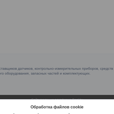
ставщиков датчиков, контрольно-измерительных приборов, средств
го оборудования, запасных частей и комплектующих.
Сайт создан на платформе Deal.by
Политика обработки файлов cookies
Обработка файлов cookie
OOO "ФилФар Технолоджи" |
Пожаловаться на контент
Select Language
▼