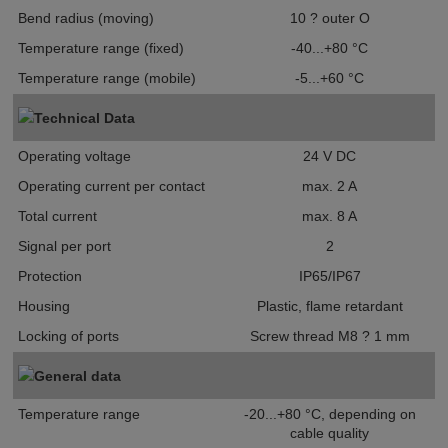
Bend radius (moving)
10 ? outer O
Temperature range (fixed)
-40...+80 °C
Temperature range (mobile)
-5...+60 °C
Technical Data
Operating voltage
24 V DC
Operating current per contact
max. 2 A
Total current
max. 8 A
Signal per port
2
Protection
IP65/IP67
Housing
Plastic, flame retardant
Locking of ports
Screw thread M8 ? 1 mm
General data
Temperature range
-20...+80 °C, depending on
cable quality