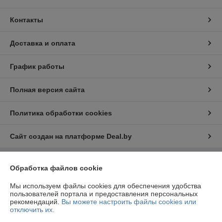
Контакты
Доставка и оплата
График работы
Полная версия сайта
Политика обработки cookies
Сайт создан на платформе Deal.by
Информация для покупателя
Обработка файлов cookie
Юридическое лицо:
ООО «ФилФар Технолоджи»
Мы используем файлы cookies для обеспечения удобства
220036, г. Минск, ул. Западная, д.13, к.519
пользователей портала и предоставления персональных
рекомендаций.
Вы можете настроить файлы cookies или
Регистрационный номер ЕГР: 192123248
отключить их.
УНП: 192123248