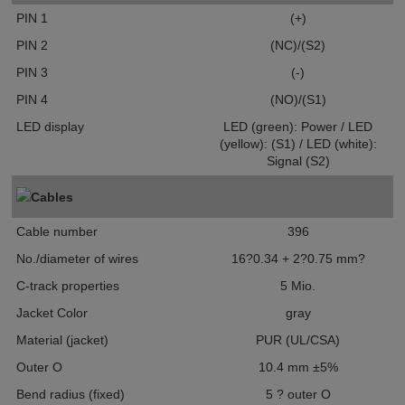
PIN 1
(+)
PIN 2
(NC)/(S2)
PIN 3
(-)
PIN 4
(NO)/(S1)
LED display
LED (green): Power / LED
(yellow): (S1) / LED (white):
Signal (S2)
Cables
Cable number
396
No./diameter of wires
16?0.34 + 2?0.75 mm?
C-track properties
5 Mio.
Jacket Color
gray
Material (jacket)
PUR (UL/CSA)
Outer O
10.4 mm ±5%
Bend radius (fixed)
5 ? outer O