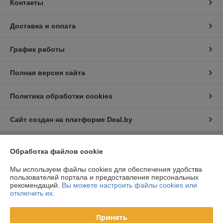
Контакты
Доставка и оплата
График работы
Полная версия сайта
Политика обработки cookies
Сайт создан на платформе Deal.by
Обработка файлов cookie
Информация для покупателя
Юридическое лицо:
ООО «ФилФар Технолоджи»
Мы используем файлы cookies для обеспечения удобства
220036, г. Минск, ул. Западная, д.13, к.519
пользователей портала и предоставления персональных
рекомендаций.
Вы можете настроить файлы cookies или
Регистрационный номер ЕГР: 192123248
отключить их.
УНП: 192123248
Принять
Регистрационный орган: Минский горисполком