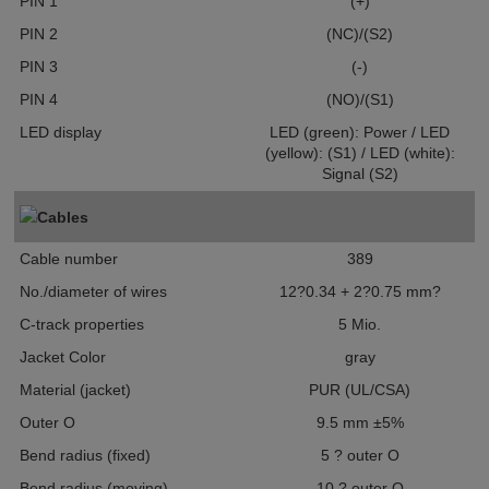
PIN 1
(+)
PIN 2
(NC)/(S2)
PIN 3
(-)
PIN 4
(NO)/(S1)
LED display
LED (green): Power / LED
(yellow): (S1) / LED (white):
Signal (S2)
Cables
Cable number
389
No./diameter of wires
12?0.34 + 2?0.75 mm?
C-track properties
5 Mio.
Jacket Color
gray
Material (jacket)
PUR (UL/CSA)
Outer O
9.5 mm ±5%
Bend radius (fixed)
5 ? outer O
Bend radius (moving)
10 ? outer O