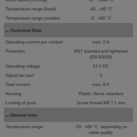
Temperature range (fixed)
-40...+80 °C
Temperature range (mobile)
-5...+60 °C
Technical Data
Operating current per contact
max. 2 A
Protection
IP67 inserted and tightened
(EN 60529)
Operating voltage
24 V DC
Signal per port
2
Total current
max. 8 A
Housing
Plastic, flame retardant
Locking of ports
Screw thread M8 ? 1 mm
General data
Temperature range
-20...+80 °C, depending on
cable quality