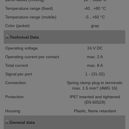
Temperature range (fixed)
-40...+80 °C
Temperature range (mobile)
-5...+60 °C
Color (jacket)
gray
Technical Data
Operating voltage
24 V DC
Operating current per contact
max. 2 A
Total current
max. 8 A
Signal per port
1 - (31-32)
Connection
Spring clamp plug-in terminals:
max. 1.5 mm? (AWG 16)
Protection
IP67 inserted and tightened
(EN 60529)
Housing
Plastic, flame retardant
General data