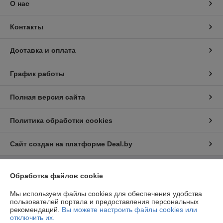
О нас
Контакты
Доставка и оплата
График работы
Полная версия сайта
Политика обработки cookies
Сайт создан на платформе Deal.by
Обработка файлов cookie
Информация для покупателя
Юридическое лицо:
ООО «ФилФар Технолоджи»
Мы используем файлы cookies для обеспечения удобства
220036, г. Минск, ул. Западная, д.13, к.519
пользователей портала и предоставления персональных
рекомендаций.
Вы можете настроить файлы cookies или
Регистрационный номер ЕГР: 192123248
отключить их.