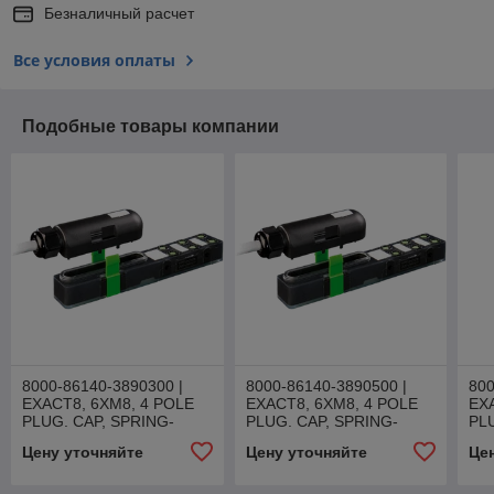
Безналичный расчет
Все условия оплаты
Подобные товары компании
8000-86140-3890300 |
8000-86140-3890500 |
800
EXACT8, 6XM8, 4 POLE
EXACT8, 6XM8, 4 POLE
EX
PLUG. CAP, SPRING-
PLUG. CAP, SPRING-
PL
TERM.
TERM.
TE
Цену уточняйте
Цену уточняйте
Це