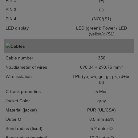
PIN 1
(+)
PIN 3
(-)
PIN 4
(NO)/(S1)
LED display
LED (green): Power / LED
(yellow): (S1)
Cables
Cable number
356
No./diameter of wires
6?0.34 + 2?0.75 mm?
Wire isolation
TPE (ye, wh, gn, gr, pk, rd+br,
bl)
C-track properties
5 Mio.
Jacket Color
gray
Material (jacket)
PUR (UL/CSA)
Outer O
8.5 mm ±5%
Bend radius (fixed)
5 ? outer O
Bend radius (moving)
10 ? outer O