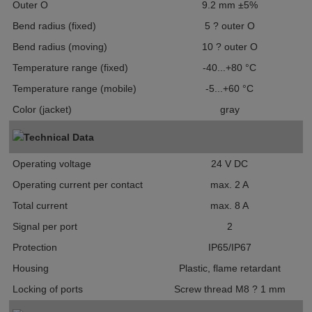
Outer O
9.2 mm ±5%
Bend radius (fixed)
5 ? outer O
Bend radius (moving)
10 ? outer O
Temperature range (fixed)
-40...+80 °C
Temperature range (mobile)
-5...+60 °C
Color (jacket)
gray
Technical Data
Operating voltage
24 V DC
Operating current per contact
max. 2 A
Total current
max. 8 A
Signal per port
2
Protection
IP65/IP67
Housing
Plastic, flame retardant
Locking of ports
Screw thread M8 ? 1 mm