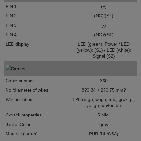
PIN 1
(+)
PIN 2
(NC)/(S2)
PIN 3
(-)
PIN 4
(NO)/(S1)
LED display
LED (green): Power / LED
(yellow): (S1) / LED (white):
Signal (S2)
Cables
Cable number
360
No./diameter of wires
8?0.34 + 2?0.75 mm?
Wire isolation
TPE (brgn, whgn, rdbl, grpk, gr,
ye, gn, wh+br, bl)
C-track properties
5 Mio.
Jacket Color
gray
Material (jacket)
PUR (UL/CSA)