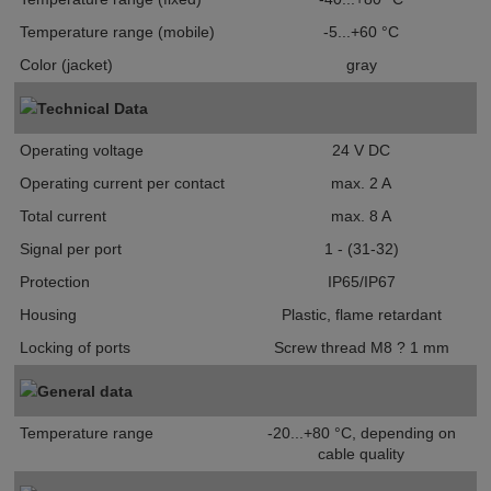
Temperature range (mobile)
-5...+60 °C
Color (jacket)
gray
Technical Data
Operating voltage
24 V DC
Operating current per contact
max. 2 A
Total current
max. 8 A
Signal per port
1 - (31-32)
Protection
IP65/IP67
Housing
Plastic, flame retardant
Locking of ports
Screw thread M8 ? 1 mm
General data
Temperature range
-20...+80 °C, depending on
cable quality