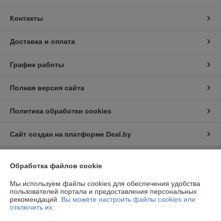
Контакты
Доставка и оплата
График работы
Полная версия сайта
Политика обработки cookies
Сайт создан на платформе Deal.by
Информация для покупателя
Обработка файлов cookie
Юридическое лицо:
ООО «ФилФар Технолоджи»
Мы используем файлы cookies для обеспечения удобства
220036, г. Минск, ул. Западная, д.13, к.519
пользователей портала и предоставления персональных
рекомендаций.
Вы можете настроить файлы cookies или
Регистрационный номер ЕГР: 192123248
отключить их.
УНП: 192123248