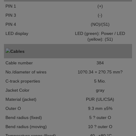
PIN 1
(+)
PIN 3
(-)
PIN 4
(NO)/(S1)
LED display
LED (green): Power / LED
(yellow): (S1)
Cables
Cable number
384
No./diameter of wires
10?0.34 + 2?0.75 mm?
C-track properties
5 Mio.
Jacket Color
gray
Material (jacket)
PUR (UL/CSA)
Outer O
9.3 mm ±5%
Bend radius (fixed)
5 ? outer O
Bend radius (moving)
10 ? outer O
Temperature range (fixed)
-40...+80 °C