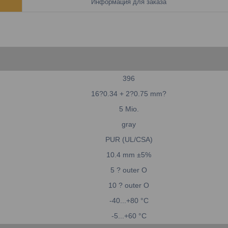
Информация для заказа
396
16?0.34 + 2?0.75 mm?
5 Mio.
gray
PUR (UL/CSA)
10.4 mm ±5%
5 ? outer O
10 ? outer O
-40...+80 °C
-5...+60 °C