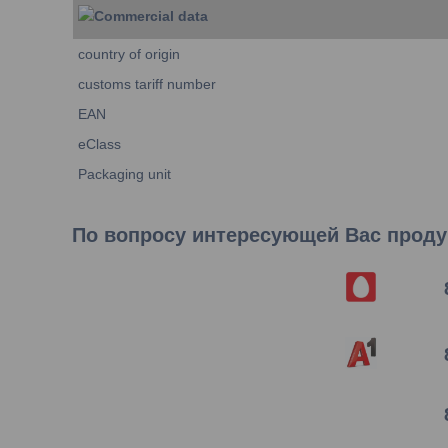
Commercial data
country of origin
customs tariff number
EAN
eClass
Packaging unit
По вопросу интересующей Вас продук