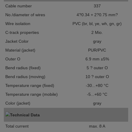
Cable number
337
No./diameter of wires
4?0.34 + 2?0.75 mm?
Wire isolation
PVC (br, bl, ye, wh, gn, gr)
C-track properties
2 Mio.
Jacket Color
gray
Material (jacket)
PUR/PVC
Outer O
6.9 mm ±5%
Bend radius (fixed)
5 ? outer O
Bend radius (moving)
10 ? outer O
Temperature range (fixed)
-30...+80 °C
Temperature range (mobile)
-5...+60 °C
Color (jacket)
gray
Technical Data
Total current
max. 8 A