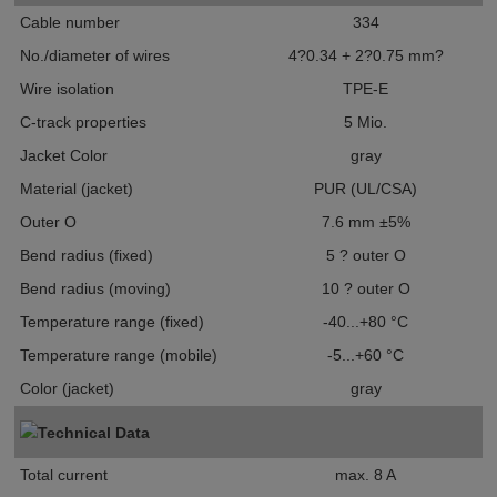
Cable number
334
No./diameter of wires
4?0.34 + 2?0.75 mm?
Wire isolation
TPE-E
C-track properties
5 Mio.
Jacket Color
gray
Material (jacket)
PUR (UL/CSA)
Outer O
7.6 mm ±5%
Bend radius (fixed)
5 ? outer O
Bend radius (moving)
10 ? outer O
Temperature range (fixed)
-40...+80 °C
Temperature range (mobile)
-5...+60 °C
Color (jacket)
gray
Technical Data
Total current
max. 8 A