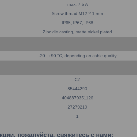
max. 7.5 A
Screw thread M12 ? 1 mm
IP65, IP67, IP68
Zinc die casting, matte nickel plated
-20...+90 °C, depending on cable quality
CZ
85444290
4048879351126
27279219
1
ции, пожалуйста, свяжитесь с нами: