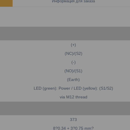
Информация для заказа
(+)
(NC)/(S2)
(-)
(NO)/(S1)
(Earth)
LED (green): Power / LED (yellow): (S1/S2)
via M12 thread
373
8?0.34 + 3?0.75 mm?