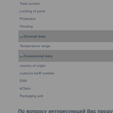
Total current
Locking of ports
Protection
Housing
General data
Temperature range
Commercial data
country of origin
customs tariff number
EAN
eClass
Packaging unit
По вопросу интересующей Вас продук