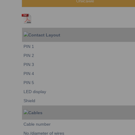
Описание
Contact Layout
PIN 1
PIN 2
PIN 3
PIN 4
PIN 5
LED display
Shield
Cables
Cable number
No./diameter of wires