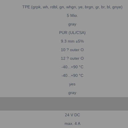
TPE (grpk, wh, rdbl, gn, whgn, ye, brgn, gr, br, bl, gnye)
5 Mio.
gray
PUR (UL/CSA)
9.3 mm ±5%
10 ? outer O
12 ? outer O
-40...+90 °C
-40...+90 °C
yes
gray
24 V DC
max. 4 A