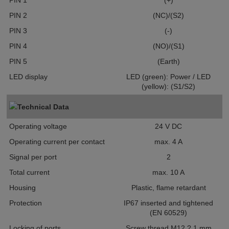
PIN 1
(+)
PIN 2
(NC)/(S2)
PIN 3
(-)
PIN 4
(NO)/(S1)
PIN 5
(Earth)
LED display
LED (green): Power / LED
(yellow): (S1/S2)
Technical Data
Operating voltage
24 V DC
Operating current per contact
max. 4 A
Signal per port
2
Total current
max. 10 A
Housing
Plastic, flame retardant
Protection
IP67 inserted and tightened
(EN 60529)
Locking of ports
Screw thread M12 ? 1 mm