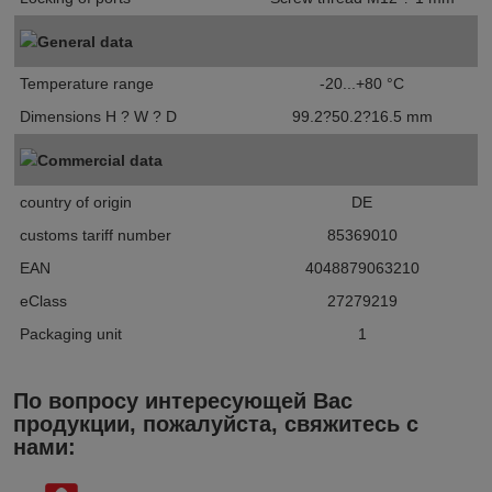
General data
Temperature range
-20...+80 °C
Dimensions H ? W ? D
99.2?50.2?16.5 mm
Commercial data
country of origin
DE
customs tariff number
85369010
EAN
4048879063210
eClass
27279219
Packaging unit
1
По вопросу интересующей Вас
продукции, пожалуйста, свяжитесь с
нами: