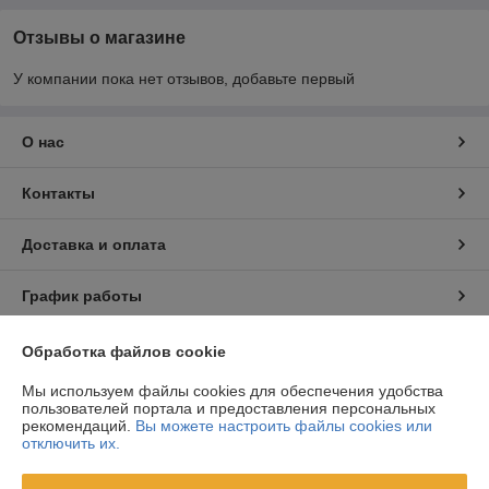
Отзывы о магазине
У компании пока нет отзывов, добавьте первый
О нас
Контакты
Доставка и оплата
График работы
Полная версия сайта
Обработка файлов cookie
Мы используем файлы cookies для обеспечения удобства
Политика обработки cookies
пользователей портала и предоставления персональных
рекомендаций.
Вы можете настроить файлы cookies или
отключить их.
Сайт создан на платформе Deal.by