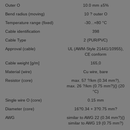
Outer O
10.0 mm ±5%
Bend radius (moving)
10 ? outer O
Temperature range (fixed)
-30...+80 °C
Cable identification
398
Cable Type
2 (PUR/PVC)
Approval (cable)
UL (AWM-Style 21441/10955),
CE conform
Cable weight [g/m]
165,0
Material (wire)
Cu wire, bare
Resistor (core)
max. 57 ?/km (0.34 mm?),
max. 26 ?/km (0.75 mm?){} (20
°C)
Single wire O (core)
0.15 mm
Diameter (core)
16?0.34 + 3?0.75 mm?
AWG
similar to AWG 22 (0.34 mm?){}
similar to AWG 19 (0.75 mm?)