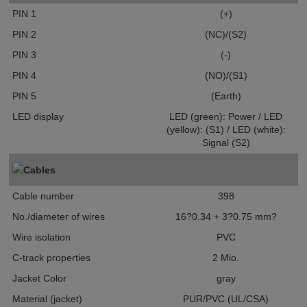
PIN 1
(+)
PIN 2
(NC)/(S2)
PIN 3
(-)
PIN 4
(NO)/(S1)
PIN 5
(Earth)
LED display
LED (green): Power / LED
(yellow): (S1) / LED (white):
Signal (S2)
Cables
Cable number
398
No./diameter of wires
16?0.34 + 3?0.75 mm?
Wire isolation
PVC
C-track properties
2 Mio.
Jacket Color
gray
Material (jacket)
PUR/PVC (UL/CSA)