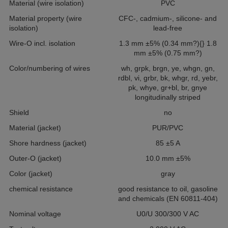
Material (wire isolation)
PVC
Material property (wire
CFC-, cadmium-, silicone- and
isolation)
lead-free
Wire-O incl. isolation
1.3 mm ±5% (0.34 mm?){} 1.8
mm ±5% (0.75 mm?)
Color/numbering of wires
wh, grpk, brgn, ye, whgn, gn,
rdbl, vi, grbr, bk, whgr, rd, yebr,
pk, whye, gr+bl, br, gnye
longitudinally striped
Shield
no
Material (jacket)
PUR/PVC
Shore hardness (jacket)
85 ±5 A
Outer-O (jacket)
10.0 mm ±5%
Color (jacket)
gray
chemical resistance
good resistance to oil, gasoline
and chemicals (EN 60811-404)
Nominal voltage
U0/U 300/300 V AC