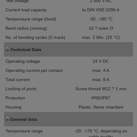
Test voltage
2 000 V AC
Current load capacity
to DIN VDE 0298-4
Temperature range (fixed)
-30...+80 °C
Bend radius (moving)
10 ? outer O
No. of bending cycles (C-track)
max. 2 Mio. (25 °C)
Technical Data
Operating voltage
24 V DC
Operating current per contact
max. 4 A
Total current
max. 8 A
Locking of ports
Screw thread M12 ? 1 mm
Protection
IP65/IP67
Housing
Plastic, flame retardant
General data
Temperature range
-20...+70 °C, depending on
cable quality