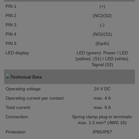
PIN 1
(+)
PIN 2
(NC)/(S2)
PIN 3
(-)
PIN 4
(NO)/(S1)
PIN 5
(Earth)
LED display
LED (green): Power / LED
(yellow): (S1) / LED (white):
Signal (S2)
Technical Data
Operating voltage
24 V DC
Operating current per contact
max. 4 A
Total current
max. 8 A
Connection
Spring clamp plug-in terminals:
max. 1.5 mm? (AWG 16)
Protection
IP65/IP67