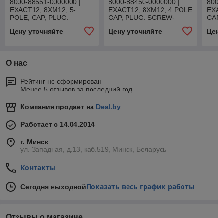
8000-88551-0000000 |
8000-88450-0000000 |
800
EXACT12, 8XM12, 5-
EXACT12, 8XM12, 4 POLE
EX
POLE, CAP, PLUG.
CAP, PLUG. SCREW-
CA
SCREW TERM.
TERM.
TE
Цену уточняйте
Цену уточняйте
Це
О нас
Рейтинг не сформирован
Менее 5 отзывов за последний год
Компания продает на
Deal.by
Работает с 14.04.2014
г. Минск
ул. Западная, д.13, каб.519, Минск, Беларусь
Контакты
Показать весь график работы
Сегодня выходной
Отзывы о магазине