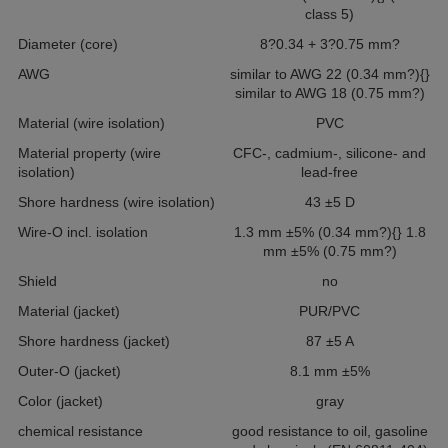
class 5)
Diameter (core)
8?0.34 + 3?0.75 mm?
AWG
similar to AWG 22 (0.34 mm?){}
similar to AWG 18 (0.75 mm?)
Material (wire isolation)
PVC
Material property (wire
CFC-, cadmium-, silicone- and
isolation)
lead-free
Shore hardness (wire isolation)
43 ±5 D
Wire-O incl. isolation
1.3 mm ±5% (0.34 mm?){} 1.8
mm ±5% (0.75 mm?)
Shield
no
Material (jacket)
PUR/PVC
Shore hardness (jacket)
87 ±5 A
Outer-O (jacket)
8.1 mm ±5%
Color (jacket)
gray
chemical resistance
good resistance to oil, gasoline