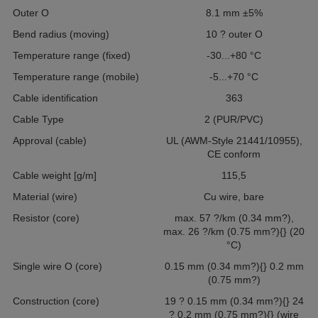
Outer O
8.1 mm ±5%
Bend radius (moving)
10 ? outer O
Temperature range (fixed)
-30...+80 °C
Temperature range (mobile)
-5...+70 °C
Cable identification
363
Cable Type
2 (PUR/PVC)
Approval (cable)
UL (AWM-Style 21441/10955),
CE conform
Cable weight [g/m]
115,5
Material (wire)
Cu wire, bare
Resistor (core)
max. 57 ?/km (0.34 mm?),
max. 26 ?/km (0.75 mm?){} (20
°C)
Single wire O (core)
0.15 mm (0.34 mm?){} 0.2 mm
(0.75 mm?)
Construction (core)
19 ? 0.15 mm (0.34 mm?){} 24
? 0.2 mm (0.75 mm?){} (wire