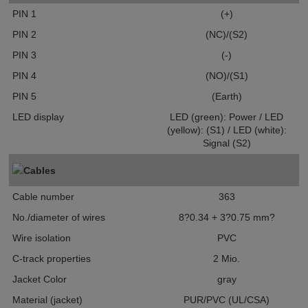
PIN 1
(+)
PIN 2
(NC)/(S2)
PIN 3
(-)
PIN 4
(NO)/(S1)
PIN 5
(Earth)
LED display
LED (green): Power / LED
(yellow): (S1) / LED (white):
Signal (S2)
Cables
Cable number
363
No./diameter of wires
8?0.34 + 3?0.75 mm?
Wire isolation
PVC
C-track properties
2 Mio.
Jacket Color
gray
Material (jacket)
PUR/PVC (UL/CSA)