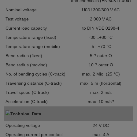
and chemicals (EN 60811-404)
Nominal voltage
U0/U 300/300 V AC
Test voltage
2 000 V AC
Current load capacity
to DIN VDE 0298-4
Temperature range (fixed)
-30...+80 °C
Temperature range (mobile)
-5...+70 °C
Bend radius (fixed)
5 ? outer O
Bend radius (moving)
10 ? outer O
No. of bending cycles (C-track)
max. 2 Mio. (25 °C)
Traversing distance (C-track)
max. 5 m (horizontal)
Travel speed (C-track)
max. 2 m/s
Acceleration (C-track)
max. 10 m/s?
Technical Data
Operating voltage
24 V DC
Operating current per contact
max. 4 A