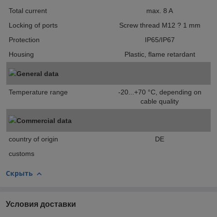
Total current
max. 8 A
Locking of ports
Screw thread M12 ? 1 mm
Protection
IP65/IP67
Housing
Plastic, flame retardant
General data
Temperature range
-20...+70 °C, depending on
cable quality
Commercial data
country of origin
DE
customs
Скрыть
Условия доставки