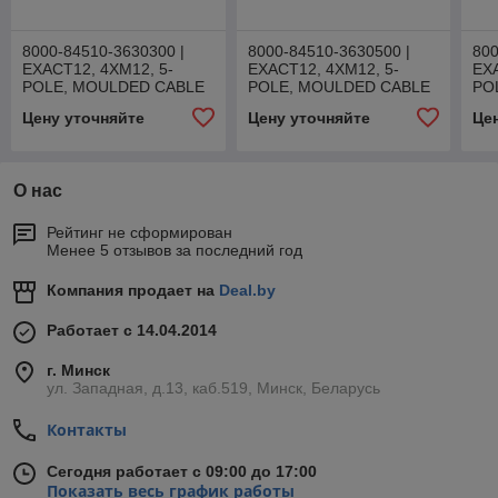
8000-84510-3630300 |
8000-84510-3630500 |
800
EXACT12, 4XM12, 5-
EXACT12, 4XM12, 5-
EXA
POLE, MOULDED CABLE
POLE, MOULDED CABLE
PO
Цену уточняйте
Цену уточняйте
Це
О нас
Рейтинг не сформирован
Менее 5 отзывов за последний год
Компания продает на
Deal.by
Работает с 14.04.2014
г. Минск
ул. Западная, д.13, каб.519, Минск, Беларусь
Контакты
Сегодня работает с 09:00 до 17:00
Показать весь график работы