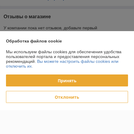
Отзывы о магазине
У компании пока нет отзывов, добавьте первый
Обработка файлов cookie
О нас
Мы используем файлы cookies для обеспечения удобства
пользователей портала и предоставления персональных
Контакты
рекомендаций.
Вы можете настроить файлы cookies или
отключить их.
Доставка и оплата
Принять
График работы
Отклонить
Полная версия сайта
Политика обработки cookies
Сайт создан на платформе Deal.by