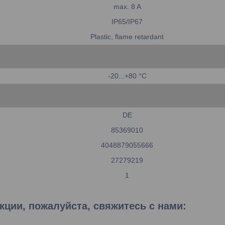
max. 8 A
IP65/IP67
Plastic, flame retardant
-20...+80 °C
DE
85369010
4048879055666
27279219
1
ции, пожалуйста, свяжитесь с нами: