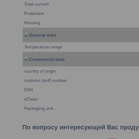
Total current
Protection
Housing
General data
Temperature range
Commercial data
country of origin
customs tariff number
EAN
eClass
Packaging unit
По вопросу интересующей Вас продук