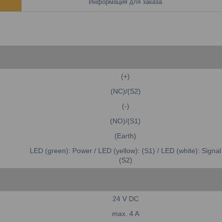
Информация для заказа
(+)
(NC)/(S2)
(-)
(NO)/(S1)
(Earth)
LED (green): Power / LED (yellow): (S1) / LED (white): Signal
(S2)
24 V DC
max. 4 A