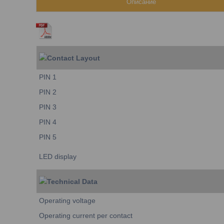
Описание
Contact Layout
PIN 1
PIN 2
PIN 3
PIN 4
PIN 5
LED display
Technical Data
Operating voltage
Operating current per contact