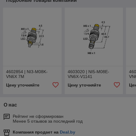
Подобные товары компании
4602854 | NI3-M08K-
4603020 | NI5-M08E-
460
VN6X 7M
VN6X-V1141
VN
Цену уточняйте
Цену уточняйте
Це
О нас
Рейтинг не сформирован
Менее 5 отзывов за последний год
Компания продает на
Deal.by