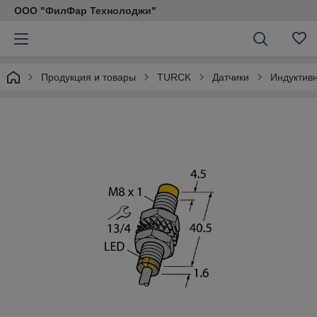
ООО "ФилФар Технолоджи"
Продукция и товары
TURCK
Датчики
Индуктив