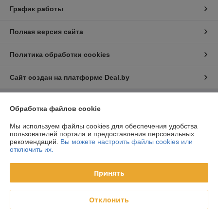
График работы
Полная версия сайта
Политика обработки cookies
Сайт создан на платформе Deal.by
Обработка файлов cookie
Информация для покупателя
Юридическое лицо:
ООО «ФилФар Технолоджи»
Мы используем файлы cookies для обеспечения удобства
220036, г. Минск, ул. Западная, д.13, к.519
пользователей портала и предоставления персональных
рекомендаций.
Вы можете настроить файлы cookies или
Регистрационный номер ЕГР: 192123248
отключить их.
УНП: 192123248
Принять
Регистрационный орган: Минский горисполком
Дата регистрации компании: 18.09.2013
Отклонить
Ссылка на свидетельство/лицензию