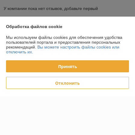
У компании пока нет отзывов, добавьте первый
О нас
Обработка файлов cookie
Мы используем файлы cookies для обеспечения удобства
Контакты
пользователей портала и предоставления персональных
рекомендаций.
Вы можете настроить файлы cookies или
отключить их.
Доставка и оплата
Принять
График работы
Отклонить
Полная версия сайта
Политика обработки cookies
Сайт создан на платформе Deal.by
Информация для покупателя