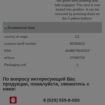
the guide slots pushing until
fully engaged. The card is now
locked into position. It can be
removed by pressing down on
the 2 yellow buttons.
Commercial data
country of origin
CZ
customs tariff number
85369010
EAN
4048879042024
eClass
27260710
Packaging unit
1
По вопросу интересующей Вас
продукции, пожалуйста, свяжитесь с
нами:
8 (029) 555-8-000