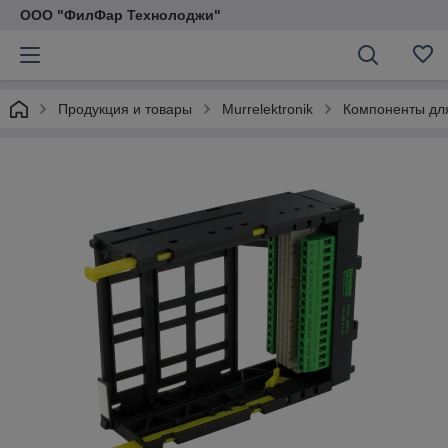
ООО "ФилФар Технолоджи"
Продукция и товары
Murrelektronik
Компоненты дл