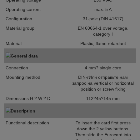
Operating voltage
250 V AC
Operating current
max. 5 A
Configuration
31-pole (DIN 41617)
Material group
EN 60664-1 over voltage,
category I
Material
Plastic, flame retardant
General data
Connection
4 mm? single core
Mounting method
DIN-rИли отправьте нам
запрос на vertical or horizontal
position or screw fixing
Dimensions H ? W ? D
112?45?145 mm
Description
Functional description
To insert the card first press
down the 2 yellow buttons.
Then slide the Eurocard into