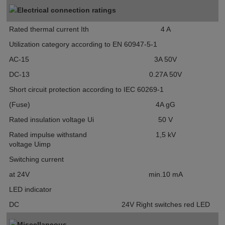
Electrical connection ratings
Rated thermal current I
th
4
A
Utilization category according to EN 60947-5-1
AC-15
3A 50V
DC-13
0.27A 50V
Short circuit protection according to IEC 60269-1
(Fuse)
4A gG
Rated insulation voltage U
i
50
V
Rated impulse withstand
1,5
kV
voltage U
imp
Switching current
at 24V
min.10
mA
LED indicator
DC
24V
Right switches red LED
Miscellaneous