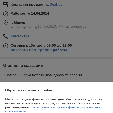
Компания продает на
Deal.by
Работает с 14.04.2014
г. Минск
ул. Западная, д.13, каб.519, Минск, Беларусь
Контакты
Сегодня работает с 09:00 до 17:00
Показать весь график работы
Отзывы о магазине
У компании пока нет отзывов, добавьте первый
О нас
Обработка файлов cookie
Мы используем файлы cookies для обеспечения удобства
Контакты
пользователей портала и предоставления персональных
рекомендаций.
Вы можете настроить файлы cookies или
отключить их.