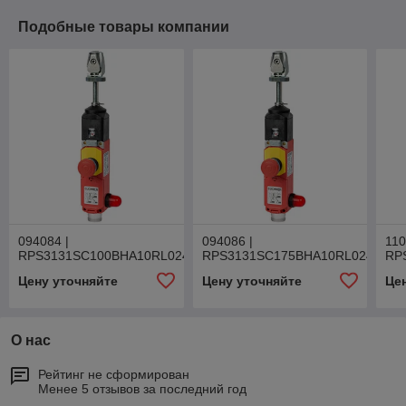
Подобные товары компании
094084 |
094086 |
110
RPS3131SC100BHA10RL024
RPS3131SC175BHA10RL024
RP
Цену уточняйте
Цену уточняйте
Це
О нас
Рейтинг не сформирован
Менее 5 отзывов за последний год