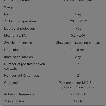
Housing material
Die-cast aluminum
Weight
Net
1
kg
Ambient temperature
-20 ... 50
°C
Degree of protection
IP65
Mechanical life
0,1
x 10
6
Switching principle
Slow-action switching contact
Rope diameter
2 ... 5
mm
Installation position
Any
Number of positively driven
2
contacts
Number of NO contacts
2
Connection
Plug connector M12
5-pin
(without PE) – bottom
Actuation frequency
max.1200
1/h
Actuating force
175
N