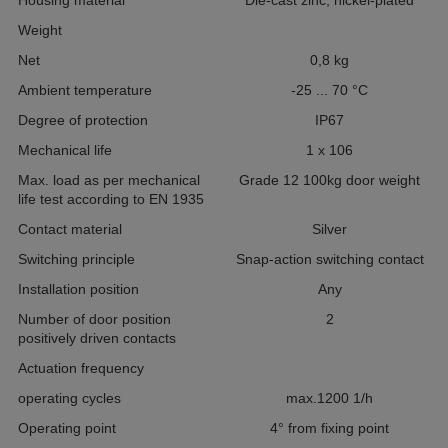
Housing material
Die-cast zinc, nickel-plated
Weight
Net
0,8
kg
Ambient temperature
-25 ... 70
°C
Degree of protection
IP67
Mechanical life
1
x 10
6
Max. load as per mechanical
Grade 12
100kg door weight
life test according to EN 1935
Contact material
Silver
Switching principle
Snap-action switching contact
Installation position
Any
Number of door position
2
positively driven contacts
Actuation frequency
operating cycles
max.1200
1/h
Operating point
4° from fixing point