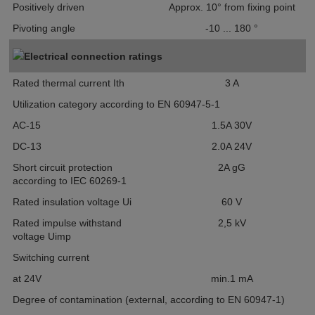
Positively driven
Approx. 10° from fixing point
Pivoting angle
-10 ... 180
°
Electrical connection ratings
Rated thermal current I
th
3
A
Utilization category according to EN 60947-5-1
AC-15
1.5A 30V
DC-13
2.0A 24V
Short circuit protection
2A gG
according to IEC 60269-1
Rated insulation voltage U
i
60
V
Rated impulse withstand
2,5
kV
voltage U
imp
Switching current
at 24V
min.1
mA
Degree of contamination (external, according to EN 60947-1)