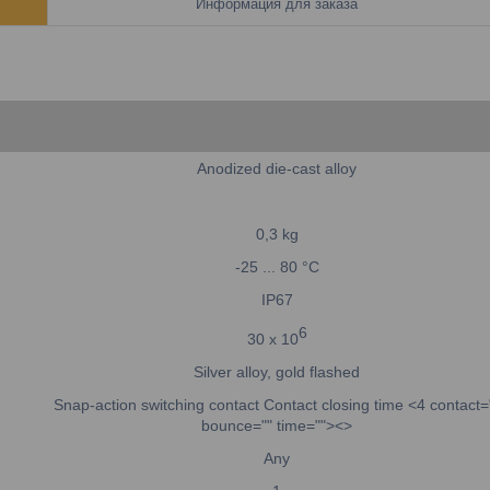
Информация для заказа
Anodized die-cast alloy
0,3
kg
-25 ... 80
°C
IP67
6
30
x 10
Silver alloy, gold flashed
Snap-action switching contact
Contact closing time <4 contact=
bounce="" time=""><>
Any