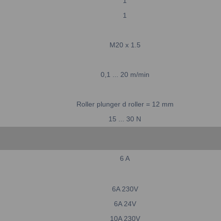
1
1
M20 x 1.5
0,1 ... 20
m/min
Roller plunger
d roller = 12 mm
15 ... 30
N
6
A
6A 230V
6A 24V
10A 230V