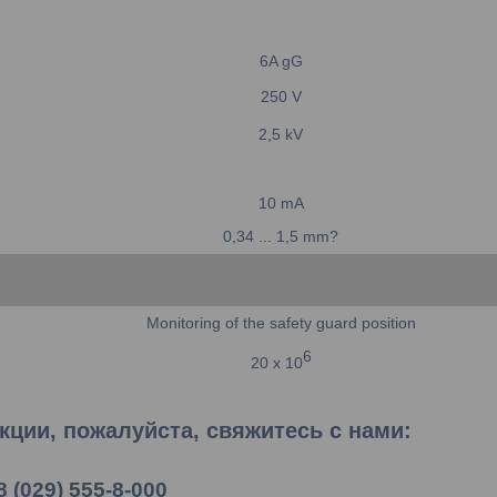
6A gG
250
V
2,5
kV
10
mA
0,34 ... 1,5
mm?
Monitoring of the safety guard position
6
20
x 10
ции, пожалуйста, свяжитесь с нами:
8 (029) 555-8-000