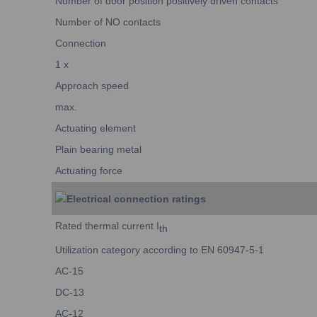
Number of door position positively driven contacts
Number of NO contacts
Connection
1 x
Approach speed
max.
Actuating element
Plain bearing metal
Actuating force
Electrical connection ratings
Rated thermal current I
th
Utilization category according to EN 60947-5-1
AC-15
DC-13
AC-12