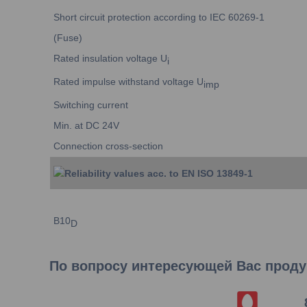
Short circuit protection according to IEC 60269-1
(Fuse)
Rated insulation voltage U
i
Rated impulse withstand voltage U
imp
Switching current
Min. at DC 24V
Connection cross-section
Reliability values acc. to EN ISO 13849-1
B10
D
По вопросу интересующей Вас продук