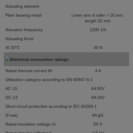
Actuating element
Plain bearing metal
Lever arm
d roller = 18 mm,
length 32 mm
Actuation frequency
1200
1/h
Actuating force
At 20°C
30
N
Electrical connection ratings
Rated thermal current I
th
4
A
Utilization category according to EN 60947-5-1
AC-15
4A 50V
DC-13
4A 24V
Short circuit protection according to IEC 60269-1
(Fuse)
4A gG
Rated insulation voltage U
i
50
V