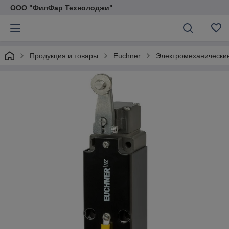
ООО "ФилФар Технолоджи"
Продукция и товары
Euchner
Электромеханические