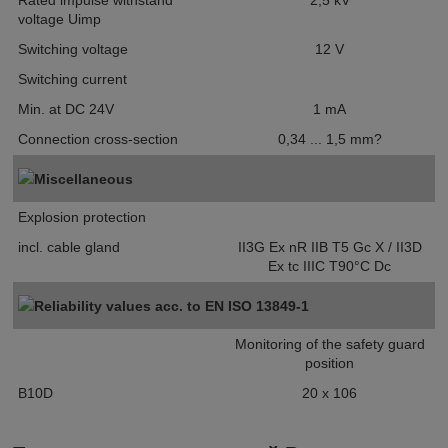
Rated impulse withstand
2,5
kV
voltage U
imp
Switching voltage
12
V
Switching current
Min. at DC 24V
1
mA
Connection cross-section
0,34 ... 1,5
mm?
Miscellaneous
Explosion protection
incl. cable gland
II3G Ex nR IIB T5 Gc X / II3D
Ex tc IIIC T90°C Dc
Reliability values acc. to EN ISO 13849-1
Monitoring of the safety guard
position
B10
D
20
x 10
6