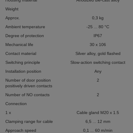
Housing material
Anodized die-cast alloy
Weight
Approx.
0,3
kg
Ambient temperature
-25 ... 80
°C
Degree of protection
IP67
Mechanical life
30
x 10
6
Contact material
Silver alloy, gold flashed
Switching principle
Slow-action switching contact
Installation position
Any
Number of door position
2
positively driven contacts
Number of NO contacts
2
Connection
1 x
Cable gland M20 x 1.5
Clamping range for cable
6,5 ... 12
mm
Approach speed
0,1 ... 60
m/min