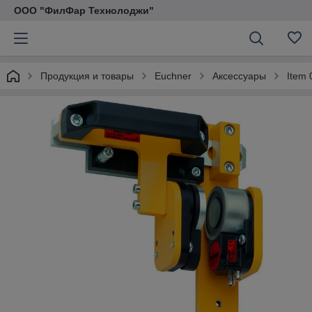
ООО "ФилФар Технолоджи"
Продукция и товары
Euchner
Аксессуары
Item