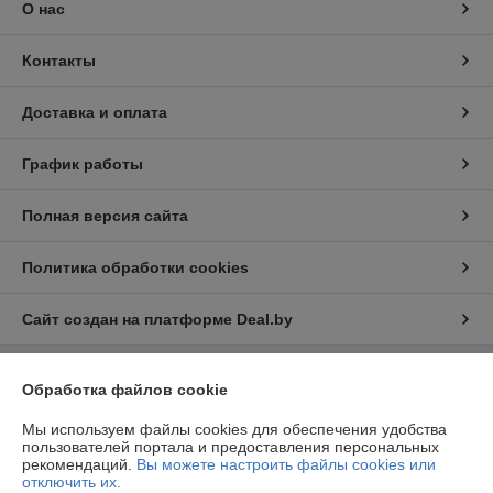
О нас
Контакты
Доставка и оплата
График работы
Полная версия сайта
Политика обработки cookies
Сайт создан на платформе Deal.by
Информация для покупателя
Обработка файлов cookie
Юридическое лицо:
ООО «ФилФар Технолоджи»
Мы используем файлы cookies для обеспечения удобства
220036, г. Минск, ул. Западная, д.13, к.519
пользователей портала и предоставления персональных
рекомендаций.
Вы можете настроить файлы cookies или
Регистрационный номер ЕГР: 192123248
отключить их.