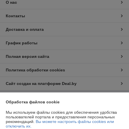
О нас
Контакты
Доставка и оплата
График работы
Полная версия сайта
Политика обработки cookies
Сайт создан на платформе Deal.by
Информация для покупателя
Обработка файлов cookie
Юридическое лицо:
ООО «ФилФар Технолоджи»
Мы используем файлы cookies для обеспечения удобства
220036, г. Минск, ул. Западная, д.13, к.519
пользователей портала и предоставления персональных
рекомендаций.
Вы можете настроить файлы cookies или
Регистрационный номер ЕГР: 192123248
отключить их.