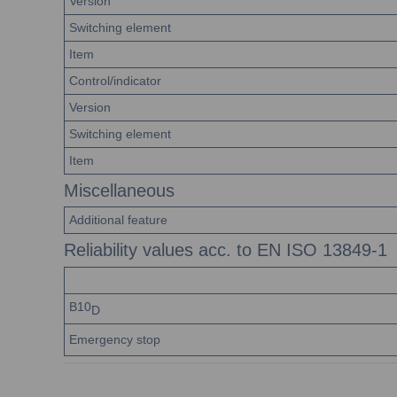
Version
Switching element
Item
Control/indicator
Version
Switching element
Item
Miscellaneous
Additional feature
Reliability values acc. to EN ISO 13849-1
B10
D
Emergency stop