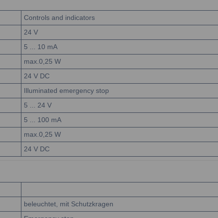
Controls and indicators
24
V
5 ... 10
mA
max.0,25
W
24
V DC
Illuminated emergency stop
5 ... 24
V
5 ... 100
mA
max.0,25
W
24
V DC
beleuchtet, mit Schutzkragen