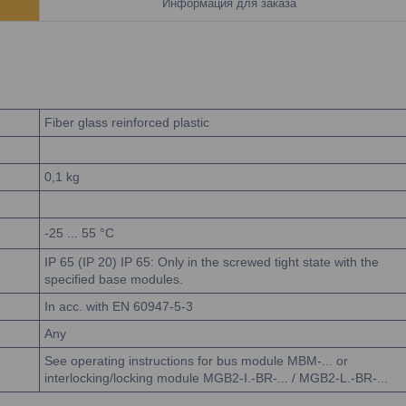
Информация для заказа
Fiber glass reinforced plastic
0,1
kg
-25 ... 55
°C
IP 65 (IP 20)
IP 65: Only in the screwed tight state with the
specified base modules.
In acc. with EN 60947-5-3
Any
See operating instructions for bus module MBM-... or
interlocking/locking module MGB2-I.-BR-... / MGB2-L.-BR-...