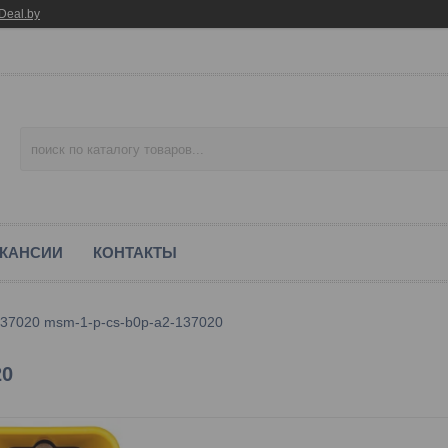
Deal.by
КАНСИИ
КОНТАКТЫ
137020 msm-1-p-cs-b0p-a2-137020
20