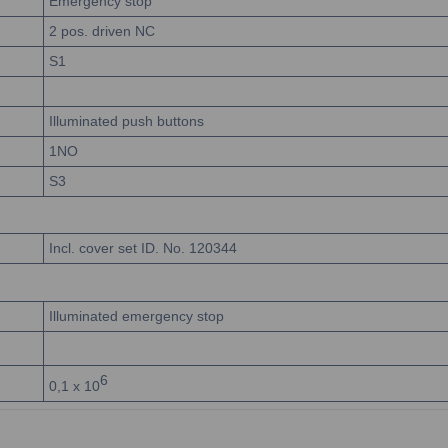
Emergency stop
2 pos. driven NC
S1
Illuminated push buttons
1NO
S3
Incl. cover set ID. No. 120344
Illuminated emergency stop
6
0,1
x 10