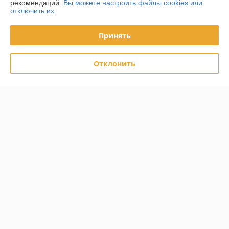
рекомендаций.
Вы можете настроить файлы cookies или
отключить их.
Доставка и оплата
Принять
График работы
Отклонить
Полная версия сайта
Политика обработки cookies
Сайт создан на платформе Deal.by
Информация для покупателя
Юридическое лицо:
ООО «ФилФар Технолоджи»
220036, г. Минск, ул. Западная, д.13, к.519
Регистрационный номер ЕГР: 192123248
УНП: 192123248
Регистрационный орган: Минский горисполком