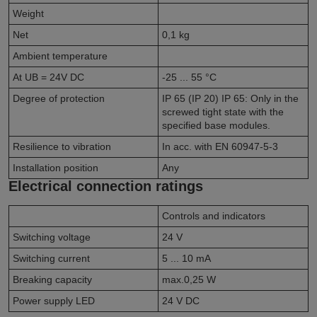
Weight
Net
0,1
kg
Ambient temperature
At U
B
= 24V DC
-25 ... 55
°C
Degree of protection
IP 65 (IP 20)
IP 65: Only in the
screwed tight state with the
specified base modules.
Resilience to vibration
In acc. with EN 60947-5-3
Installation position
Any
Electrical connection ratings
Controls and indicators
Switching voltage
24
V
Switching current
5 ... 10
mA
Breaking capacity
max.0,25
W
Power supply LED
24
V DC