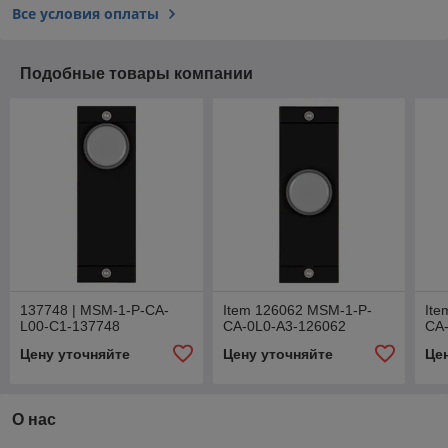
Все условия оплаты
Подобные товары компании
137748 | MSM-1-P-CA-
Item 126062 MSM-1-P-
Ite
L00-C1-137748
CA-0L0-A3-126062
CA
Цену уточняйте
Цену уточняйте
Це
О нас