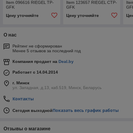
Item 096616 RIEGEL TP-
Item 123657 RIEGEL CTP-
Ite
GFK
GFK
GF
Цену уточняйте
Цену уточняйте
Це
О нас
Рейтинг не сформирован
Менее 5 отзывов за последний год
Компания продает на
Deal.by
Работает с 14.04.2014
г. Минск
ул. Западная, д.13, каб.519, Минск, Беларусь
Контакты
Показать весь график работы
Сегодня выходной
Отзывы о магазине