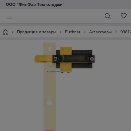
ООО "ФилФар Технолоджи"
Продукция и товары
Euchner
Аксессуары
0981